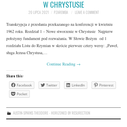
W CHRYSTUSIE
20 LIPCA 2021
PZAREMBA
LEAVE A COMMENT
Transkrypcja z przesłania przekazanego na konferencji w kwietniu
1962 roku. Rozdział 1 – Nowe stworzenie w Chrystusie Najpierw
położymy fundament pod rozważania. W Słowie Bożym od 1
rozdziału Listu do Rzymian w skrócie pierwsze cztery wersy: „Paweł,
sługa Jezusa Chrystusa,…
Continue Reading
→
Share this:
Facebook
Twitter
LinkedIn
Pinterest
Pocket
AUSTIN-SPARKS THEODORE - HORIZONED BY RESURECTION