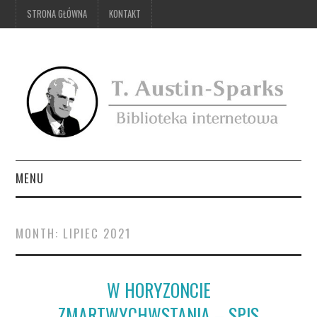
STRONA GŁÓWNA
KONTAKT
MENU
STRONA GŁÓWNA
MONTH:
LIPIEC 2021
KONTAKT
W HORYZONCIE
ZMARTWYCHWSTANIA – SPIS