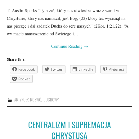
T. Austin-Sparks “Tym zaś, który nas utwierdza wraz z wami w
Chrystusie, który nas namaścił, jest Bóg, (22) który też wycisnął na
nas pieczęć i dał zadatek Ducha do serc naszych” (2Kor. 1:21,22). “A
wy macie namaszczenie od Świętego i…
Continue Reading
→
Share this:
Facebook
Twitter
LinkedIn
Pinterest
Pocket
ARTYKUŁY
,
ROZWÓJ DUCHOWY
CENTRALIZM I SUPREMACJA
CHRYSTUSA