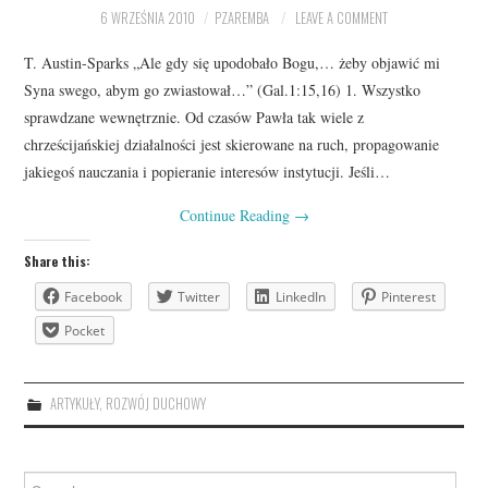
6 WRZEŚNIA 2010
PZAREMBA
LEAVE A COMMENT
T. Austin-Sparks „Ale gdy się upodobało Bogu,… żeby objawić mi
Syna swego, abym go zwiastował…” (Gal.1:15,16) 1. Wszystko
sprawdzane wewnętrznie. Od czasów Pawła tak wiele z
chrześcijańskiej działalności jest skierowane na ruch, propagowanie
jakiegoś nauczania i popieranie interesów instytucji. Jeśli…
Continue Reading
→
Share this:
Facebook
Twitter
LinkedIn
Pinterest
Pocket
ARTYKUŁY
,
ROZWÓJ DUCHOWY
Search