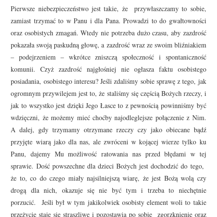
Pierwsze niebezpieczeństwo jest takie, że przywłaszczamy to sobie,
zamiast trzymać to w Panu i dla Pana. Prowadzi to do gwałtowności
oraz osobistych zmagań. Wtedy nie potrzeba dużo czasu, aby zazdrość
pokazała swoją paskudną głowę, a zazdrość wraz ze swoim bliźniakiem
– podejrzeniem – wkrótce zniszczą społeczność i spontaniczność
komunii. Czyż zazdrość najgłośniej nie ogłasza faktu osobistego
posiadania, osobistego interesu? Jeśli zdaliśmy sobie sprawę z tego, jak
ogromnym przywilejem jest to, że staliśmy się częścią Bożych rzeczy, i
jak to wszystko jest dzięki Jego Łasce to z pewnością powinniśmy być
wdzięczni, że możemy mieć choćby najodleglejsze połączenie z Nim.
A dalej, gdy trzymamy otrzymane rzeczy czy jako obiecane bądź
przyjęte wiarą jako dla nas, ale zwróceni w kojącej wierze tylko ku
Panu, dajemy Mu możliwość ratowania nas przed błędami w tej
sprawie. Dość powszechne dla dzieci Bożych jest dochodzić do tego,
że to, co do czego miały najsilniejszą wiarę, że jest Bożą wolą czy
drogą dla nich, okazuje się nie być tym i trzeba to niechętnie
porzucić. Jeśli był w tym jakikolwiek osobisty element woli to takie
przeżycie staje się straszliwe i pozostawia po sobie zgorzknienie oraz