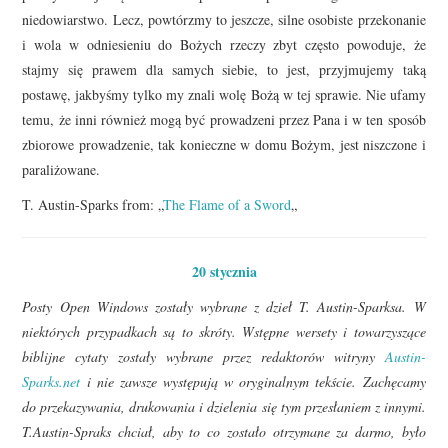
niedowiarstwo. Lecz, powtórzmy to jeszcze, silne osobiste przekonanie
i wola w odniesieniu do Bożych rzeczy zbyt często powoduje, że
stajmy się prawem dla samych siebie, to jest, przyjmujemy taką
postawę, jakbyśmy tylko my znali wolę Bożą w tej sprawie. Nie ufamy
temu, że inni również mogą być prowadzeni przez Pana i w ten sposób
zbiorowe prowadzenie, tak konieczne w domu Bożym, jest niszczone i
paraliżowane.
T. Austin-Sparks from: „
The Flame of a Sword
„
20 stycznia
Posty Open Windows zostały wybrane z dzieł T. Austin-Sparksa. W
niektórych przypadkach są to skróty. Wstępne wersety i towarzyszące
biblijne cytaty zostały wybrane przez redaktorów witryny
Austin-
Sparks.net
i nie zawsze występują w oryginalnym tekście. Zachęcamy
do przekazywania, drukowania i dzielenia się tym przesłaniem z innymi.
T.Austin-Spraks chciał, aby to co zostało otrzymane za darmo, było