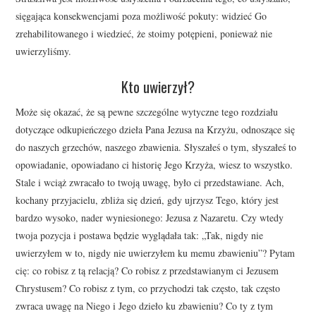
sięgająca konsekwencjami poza możliwość pokuty: widzieć Go
zrehabilitowanego i wiedzieć, że stoimy potępieni, ponieważ nie
uwierzyliśmy.
Kto uwierzył?
Może się okazać, że są pewne szczególne wytyczne tego rozdziału
dotyczące odkupieńczego dzieła Pana Jezusa na Krzyżu, odnoszące się
do naszych grzechów, naszego zbawienia. Słyszałeś o tym, słyszałeś to
opowiadanie, opowiadano ci historię Jego Krzyża, wiesz to wszystko.
Stale i wciąż zwracało to twoją uwagę, było ci przedstawiane. Ach,
kochany przyjacielu, zbliża się dzień, gdy ujrzysz Tego, który jest
bardzo wysoko, nader wyniesionego: Jezusa z Nazaretu. Czy wtedy
twoja pozycja i postawa będzie wyglądała tak: „Tak, nigdy nie
uwierzyłem w to, nigdy nie uwierzyłem ku memu zbawieniu”? Pytam
cię: co robisz z tą relacją? Co robisz z przedstawianym ci Jezusem
Chrystusem? Co robisz z tym, co przychodzi tak często, tak często
zwraca uwagę na Niego i Jego dzieło ku zbawieniu? Co ty z tym