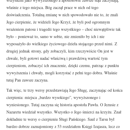
wszystkim jako wywyższonego a apostołowie zawsze stąd zaczynają,
właśnie z tego miejsca. Bóg zaczął prace w nich od tego
doświadczenia. Totalną zmianę w nich spowodowało nie to, że znali
Jego cierpienie, że widzieli Jego Krzyż, że byli pod ogromnym
wrażeniem patosu i tragedii tego wszystkiego – choć niewątpliwie tak
było – ponieważ to, samo w sobie, nie zmieniło by ich i nie
wyposażyło do wielkiego życiowego dzieła stojącego przed nimi. Z
drugiej jednak strony, gdy zobaczyli, kim rzeczywiście On jest w
chwale, byli gotowi nadać właściwą i prawdziwą wartość tym
cierpieniom, zobaczyć ich znaczenie, dzięki czemu, patrząc z punktu
wywyższenia i chwały, mogli korzystać z pełni tego dobra. Właśnie
tutaj Pan zawsze zaczyna.
Tak więc, te trzy wersy przedstawiają Jego Sługę, zaczynając od końca
cierpienia: miejsca „bardzo wysokiego”, wywyższonego i
wyniesionego. Tutaj zaczyna się historia apostoła Pawła. O Jezusie z
Nazaretu wiedział wszystko. Wszystko o Jego śmierci na krzyżu. Znał
dokładnie te wersy o cierpieniu Sługi Pańskiego. Saul z Tarsu był
bardzo dobrze zaznajomiony z 53 rozdziałem Księgi Izajasza, lecz co