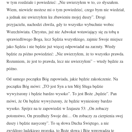
w tym rozdziale i powiedzieć: „Nie uwierzyłem w to, co słyszałem.
Wiem, niewiele możesz mi o tym powiedzieć, czego bym nie wiedział,
a jednak nie uwierzyłem ku zbawieniu mojej duszy”. Drogi
przyjacielu, nachodzi chwila, gdy to wszystko wybuchnie wobec
Wszechświata. Chrystus, już nie Adwokat wstawiający się za tobą u
sprawiedliwego Boga, lecz Sędzia wszystkiego, zajmie Swoje miejsce
jako Sędzia i nie będzie już więcej odpowiadał na zarzuty. Wtedy
będzie za późno powiedzieć: „Nie uwierzyłem, że to wszystko prawda.
Rozumiem, że jest to prawda, lecz nie uwierzyłem” – wtedy będzie za
późno.
Od samego początku Bóg zapowiada, jakie będzie zakończenie. Na
początku Bóg mówi: „TO jest Syn a ten Mój Sługa będzie
wywyższony i będzie bardzo wysoko”. To jest Boże „będzie”. Pan
mówi, że On będzie wywyższony, że będzie wyniesiony bardzo
wysoko. Spójrz na te zapowiedzi w Izajaszu 53: „On zobaczy
potomstwo, On przedłuży Swoje dni… On zobaczy za cierpienia swej
duszy i będzie nasycony”. To są słowa Ducha Świętego, a nie
zwykłego ludzkiego proroka, to Boże słowa i Bóg wprowadza te