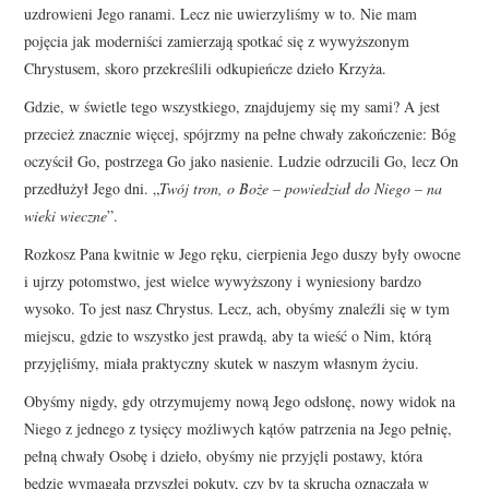
uzdrowieni Jego ranami. Lecz nie uwierzyliśmy w to. Nie mam
pojęcia jak moderniści zamierzają spotkać się z wywyższonym
Chrystusem, skoro przekreślili odkupieńcze dzieło Krzyża.
Gdzie, w świetle tego wszystkiego, znajdujemy się my sami? A jest
przecież znacznie więcej, spójrzmy na pełne chwały zakończenie: Bóg
oczyścił Go, postrzega Go jako nasienie. Ludzie odrzucili Go, lecz On
przedłużył Jego dni. „
Twój tron, o Boże – powiedział do Niego – na
wieki wieczne
”.
Rozkosz Pana kwitnie w Jego ręku, cierpienia Jego duszy były owocne
i ujrzy potomstwo, jest wielce wywyższony i wyniesiony bardzo
wysoko. To jest nasz Chrystus. Lecz, ach, obyśmy znaleźli się w tym
miejscu, gdzie to wszystko jest prawdą, aby ta wieść o Nim, którą
przyjęliśmy, miała praktyczny skutek w naszym własnym życiu.
Obyśmy nigdy, gdy otrzymujemy nową Jego odsłonę, nowy widok na
Niego z jednego z tysięcy możliwych kątów patrzenia na Jego pełnię,
pełną chwały Osobę i dzieło, obyśmy nie przyjęli postawy, która
będzie wymagała przyszłej pokuty, czy by ta skrucha oznaczała w