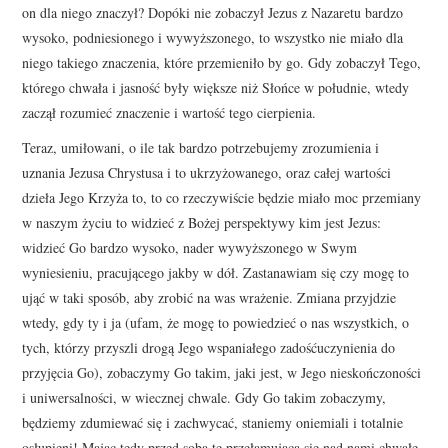
on dla niego znaczył? Dopóki nie zobaczył Jezus z Nazaretu bardzo
wysoko, podniesionego i wywyższonego, to wszystko nie miało dla
niego takiego znaczenia, które przemieniło by go. Gdy zobaczył Tego,
którego chwała i jasność były większe niż Słońce w południe, wtedy
zaczął rozumieć znaczenie i wartość tego cierpienia.
Teraz, umiłowani, o ile tak bardzo potrzebujemy zrozumienia i
uznania Jezusa Chrystusa i to ukrzyżowanego, oraz całej wartości
dzieła Jego Krzyża to, to co rzeczywiście będzie miało moc przemiany
w naszym życiu to widzieć z Bożej perspektywy kim jest Jezus:
widzieć Go bardzo wysoko, nader wywyższonego w Swym
wyniesieniu, pracującego jakby w dół. Zastanawiam się czy mogę to
ująć w taki sposób, aby zrobić na was wrażenie. Zmiana przyjdzie
wtedy, gdy ty i ja (ufam, że mogę to powiedzieć o nas wszystkich, o
tych, którzy przyszli drogą Jego wspaniałego zadośćuczynienia do
przyjęcia Go), zobaczymy Go takim, jaki jest, w Jego nieskończoności
i uniwersalności, w wiecznej chwale. Gdy Go takim zobaczymy,
będziemy zdumiewać się i zachwycać, staniemy oniemiali i totalnie
osłupieni! Mając tedy przed sobą tę przełamującą się nad nami chwałę,