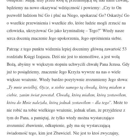
będziemy na nowo okazywać wdzięczność i powiemy: „Czy to On
pozwolił ludziom bić Go i pluć na Niego, upokarzać Go? Oskarżyć Go
o wszelkie przewinienia i wszelkie zło, które ludzie mogli zrzucić na
człowieka, ukrzyżować Go jako kryminalistę – Tego?” Wtedy nasze
serca docenią znaczenie Jego upokorzenia, Jego opróżnienia siebie.
Patrząc z tego punktu widzenia lepiej docenimy główną zawartość 53
rozdziału Księgi Izajasza. Dziś nie jest to niemożliwe, a jest wolą
Bożą, abyśmy w większym stopniu uchwycili chwałę Pana Jezusa. Gdy
już to posiądziemy, znaczenie Jego Krzyża wywrze na nas o wiele
większe wrażenie. Wtedy bardzo pozytywnie zrozumiemy Jego słowa:
„
Ty mnie uwielbij, Ojcze, u siebie samego tą chwałą, którą miałem u
ciebie, zanim świat powstał. Chwałą, którą miałem, którą zostawiłem,
która do Mnie należała, którą jednak zostawiłem – dla tego
”. Może to
nie robić na tobie wielkiego wrażenie, jednak ufam, że przyjdziesz z
tym do Pana, a pamiętaj, że tylko wtedy można wystarczająco
zrozumieć zbawienie, odkupienie, gdy ma się wystarczającą
świadomość tego, kim jest Zbawiciel. Nie jest to ktoś zwyczajny,