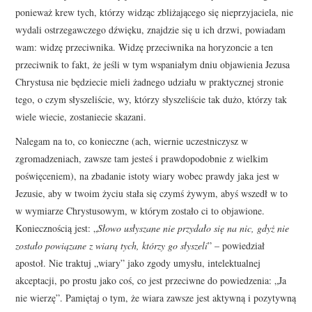
ponieważ krew tych, którzy widząc zbliżającego się nieprzyjaciela, nie
wydali ostrzegawczego dźwięku, znajdzie się u ich drzwi, powiadam
wam: widzę przeciwnika. Widzę przeciwnika na horyzoncie a ten
przeciwnik to fakt, że jeśli w tym wspaniałym dniu objawienia Jezusa
Chrystusa nie będziecie mieli żadnego udziału w praktycznej stronie
tego, o czym słyszeliście, wy, którzy słyszeliście tak dużo, którzy tak
wiele wiecie, zostaniecie skazani.
Nalegam na to, co konieczne (ach, wiernie uczestniczysz w
zgromadzeniach, zawsze tam jesteś i prawdopodobnie z wielkim
poświęceniem), na zbadanie istoty wiary wobec prawdy jaka jest w
Jezusie, aby w twoim życiu stała się czymś żywym, abyś wszedł w to
w wymiarze Chrystusowym, w którym zostało ci to objawione.
Koniecznością jest: „
Słowo usłyszane nie przydało się na nic, gdyż nie
zostało powiązane z wiarą tych, którzy go słyszeli
” – powiedział
apostoł. Nie traktuj „wiary” jako zgody umysłu, intelektualnej
akceptacji, po prostu jako coś, co jest przeciwne do powiedzenia: „Ja
nie wierzę”. Pamiętaj o tym, że wiara zawsze jest aktywną i pozytywną