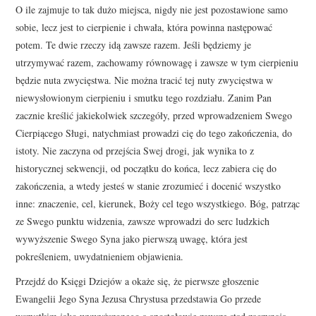
O ile zajmuje to tak dużo miejsca, nigdy nie jest pozostawione samo
sobie, lecz jest to cierpienie i chwała, która powinna następować
potem. Te dwie rzeczy idą zawsze razem. Jeśli będziemy je
utrzymywać razem, zachowamy równowagę i zawsze w tym cierpieniu
będzie nuta zwycięstwa. Nie można tracić tej nuty zwycięstwa w
niewysłowionym cierpieniu i smutku tego rozdziału. Zanim Pan
zacznie kreślić jakiekolwiek szczegóły, przed wprowadzeniem Swego
Cierpiącego Sługi, natychmiast prowadzi cię do tego zakończenia, do
istoty. Nie zaczyna od przejścia Swej drogi, jak wynika to z
historycznej sekwencji, od początku do końca, lecz zabiera cię do
zakończenia, a wtedy jesteś w stanie zrozumieć i docenić wszystko
inne: znaczenie, cel, kierunek, Boży cel tego wszystkiego. Bóg, patrząc
ze Swego punktu widzenia, zawsze wprowadzi do serc ludzkich
wywyższenie Swego Syna jako pierwszą uwagę, która jest
pokreśleniem, uwydatnieniem objawienia.
Przejdź do Księgi Dziejów a okaże się, że pierwsze głoszenie
Ewangelii Jego Syna Jezusa Chrystusa przedstawia Go przede