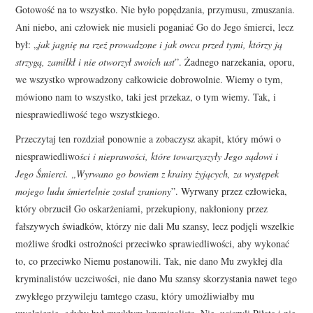
Gotowość na to wszystko. Nie było popędzania, przymusu, zmuszania.
Ani niebo, ani człowiek nie musieli poganiać Go do Jego śmierci, lecz
był: „
jak jagnię na rzeź prowadzone i jak owca przed tymi, którzy ją
strzygą, zamilkł i nie otworzył swoich ust
”. Żadnego narzekania, oporu,
we wszystko wprowadzony całkowicie dobrowolnie. Wiemy o tym,
mówiono nam to wszystko, taki jest przekaz, o tym wiemy. Tak, i
niesprawiedliwość tego wszystkiego.
Przeczytaj ten rozdział ponownie a zobaczysz akapit, który mówi o
niesprawiedliwo
ści i nieprawości, które towarzyszyły Jego sądowi i
Jego Śmierci. „Wyrwano go bowiem z krainy żyjących, za występek
mojego ludu śmiertelnie został zraniony
”. Wyrwany przez człowieka,
który obrzucił Go oskarżeniami, przekupiony, nakłoniony przez
fałszywych świadków, którzy nie dali Mu szansy, lecz podjęli wszelkie
możliwe środki ostrożności przeciwko sprawiedliwości, aby wykonać
to, co przeciwko Niemu postanowili. Tak, nie dano Mu zwykłej dla
kryminalistów uczciwości, nie dano Mu szansy skorzystania nawet tego
zwykłego przywileju tamtego czasu, który umożliwiałby mu