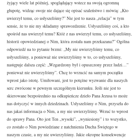
żyjący wiele lat później, spoglądający wstecz na swoją ogromną
głupotę, widząc swoje nie dające się opisać szaleństwo i mówią: „Kto
uwierzył temu, co usłyszeliśmy?” Nie jest to nasza „relacja” w tym
sensie, że to nie my składamy sprawozdzenie. Usłyszeliśmy coś, a kto
spośród nas uwierzył temu? Któż z nas uwierzył temu, co usłyszeliśmy,
historii opowiedzianej o Nim, która została nam przekazana?” Ogólna
odpowiedź na to pytanie brzmi: „My nie uwierzyliśmy temu, co
usłyszeliśmy, a ponieważ nie uwierzyliśmy w to, co usłyszeliśmy,
następuje dalsza część: „Wzgardzony był i opuszczony przez ludzi…”
ponieważ nie uwierzyliśmy”. Chcę to wrzucić na samym początku
wprost jako istotę. Umiłowani, jest to potężne wyzwanie dla naszych
serc zwrócone w pewnym szczególnym kierunku. Jeśli nie jest to
skierowane bezpośrednio na odkupieńcze dzieło Pana Jezusa to może
nas dotyczyć w innych dziedzinach. Usłyszeliśmy o Nim, przyszła do
nas jakaś informacja o Nim, a my nie uwierzyliśmy. Wrzuć to wprost
do sprawy Pana. Oto jest Ten „wysoki”, „wyniesiony” i to wszystko,
co zostało o Nim powiedziane z natchnienia Ducha Świętego w
naszym czasie, a my nie uwierzyliśmy. Jakie okropne konsekwencje