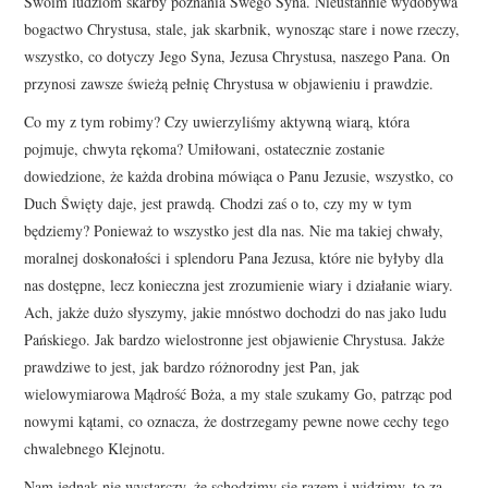
Swoim ludziom skarby poznania Swego Syna. Nieustannie wydobywa
bogactwo Chrystusa, stale, jak skarbnik, wynosząc stare i nowe rzeczy,
wszystko, co dotyczy Jego Syna, Jezusa Chrystusa, naszego Pana. On
przynosi zawsze świeżą pełnię Chrystusa w objawieniu i prawdzie.
Co my z tym robimy? Czy uwierzyliśmy aktywną wiarą, która
pojmuje, chwyta rękoma? Umiłowani, ostatecznie zostanie
dowiedzione, że każda drobina mówiąca o Panu Jezusie, wszystko, co
Duch Święty daje, jest prawdą. Chodzi zaś o to, czy my w tym
będziemy? Ponieważ to wszystko jest dla nas. Nie ma takiej chwały,
moralnej doskonałości i splendoru Pana Jezusa, które nie byłyby dla
nas dostępne, lecz konieczna jest zrozumienie wiary i działanie wiary.
Ach, jakże dużo słyszymy, jakie mnóstwo dochodzi do nas jako ludu
Pańskiego. Jak bardzo wielostronne jest objawienie Chrystusa. Jakże
prawdziwe to jest, jak bardzo różnorodny jest Pan, jak
wielowymiarowa Mądrość Boża, a my stale szukamy Go, patrząc pod
nowymi kątami, co oznacza, że dostrzegamy pewne nowe cechy tego
chwalebnego Klejnotu.
Nam jednak nie wystarczy, że schodzimy się razem i widzimy, to za