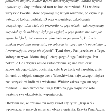
powiedzie mojemu słudze: Będzie nader wywyższony i bardzo wysoko
wyniesiony
”. Stąd trafiasz od razu na koniec rozdziału 53 i widzisz
wszystkie kwestie, które pojawiają się w tym rozdziale, po czym idąc
wstecz od końca rozdziału 53 oraz wspaniałego zakończenia
wszystkiego: „
Jak wielu się przeraziło na jego widok – tak zeszpecony,
niepodobny do ludzkiego był jego wygląd, a jego postać nie taka jak
synów ludzkich, tak wprawi w zdumienie liczne narody, królowie
zamkną przed nim swoje usta, bo zobaczą to, czego im nie opowiadano,
i zrozumieją to, czego nie słyszeli
”. Tymi słowy Pan przedstawia Tego,
którego nazywa „Moim sługą”, cierpiącego Sługę Pańskiego. Pan
pokazuje Go i wzywa nas do zastanowienia się nad Nim oraz
zapowiada Jego dzieje, obejmując całe Jego życie od narodzin, a nie
śmierci, do objęcia samego tronu Wszechświata, najwyższego miejsca
nad wszystkimi królami i władcami. Widzisz zakres tego znanego
rozdziału. Samo zwrócenie uwagi tylko na jego rozpiętość robi
wrażenie swą okazałością, wspaniałością.
Obawiam się, że czasami ten mały zwrot czy tytuł: „Izajasz 53”
wprowadza w naszych umysłach obraz cierpienia, Krzyża Pana Jezusa.