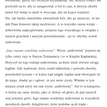
uwolnienie, gdyby był zwykłym kryminalistą. Nie, uciszyli Piłata i nie
pozwolili na to, aby to zasugerował, a był to czas, w którym choćby
nawet był winny to mieli w zwyczaju, aby im kogoś wypuścić.
Nie, tak bardzo śmiertelnie zatwardziali byli, aby go zniszczyć, że nie
dali Panu Jezusowi takiej możliwości. A to wszystko razem wzięte –
dobrowolne zaakceptowanie, przejście tego wszystkiego w związku z
naszym grzechem i naszymi przewinieniami – po to, abyśmy zostali
uzdrowieni.
„
Jego ranami zostaliśmy uzdrowieni
”. Wyraz „uzdrowieni” pojawia się
tylko cztery razy w Starym Testamencie i to w Księdze Kapłańskiej.
Dotyczył on tego rodzaju uzdrowienia, na które mieli zwrócić uwagę
kapłani. Gdy trędowaty, który został oddzielony z powodu choroby,
przechodził leczenie i w końcu trąd ustąpił, kapłan miał obowiązek iść
do niego, zbadać go i ogłosić, że jest znów czysty. Właśnie w tym
miejscu został użyty ten sam wyraz „uzdrowiony”. Jest to ta kategoria,
w której my samy stoimy, jako ci, którzy od głowy do pięt naszych
stóp jesteśmy gorsi. Jego ranami zostaliśmy uzdrowieni ze wszystkich
moralnych chorób, dolegliwości, które podobne są do trądu –