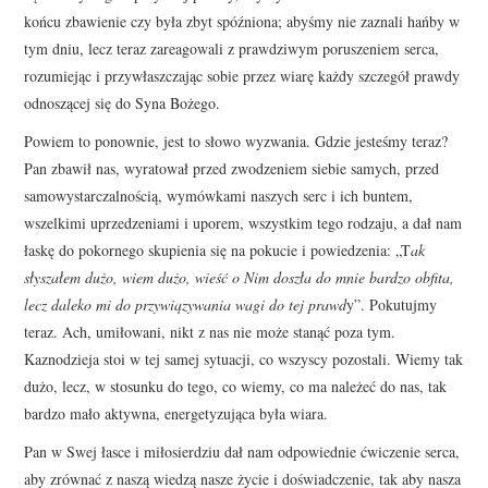
końcu zbawienie czy była zbyt spóźniona; abyśmy nie zaznali hańby w
tym dniu, lecz teraz zareagowali z prawdziwym poruszeniem serca,
rozumiejąc i przywłaszczając sobie przez wiarę każdy szczegół prawdy
odnoszącej się do Syna Bożego.
Powiem to ponownie, jest to słowo wyzwania. Gdzie jesteśmy teraz?
Pan zbawił nas, wyratował przed zwodzeniem siebie samych, przed
samowystarczalnością, wymówkami naszych serc i ich buntem,
wszelkimi uprzedzeniami i uporem, wszystkim tego rodzaju, a dał nam
łaskę do pokornego skupienia się na pokucie i powiedzenia: „T
ak
słyszałem dużo, wiem dużo, wieść o Nim doszła do mnie bardzo obfita,
lecz daleko mi do przywiązywania wagi do tej prawd
y”. Pokutujmy
teraz. Ach, umiłowani, nikt z nas nie może stanąć poza tym.
Kaznodzieja stoi w tej samej sytuacji, co wszyscy pozostali. Wiemy tak
dużo, lecz, w stosunku do tego, co wiemy, co ma należeć do nas, tak
bardzo mało aktywna, energetyzująca była wiara.
Pan w Swej łasce i miłosierdziu dał nam odpowiednie ćwiczenie serca,
aby zrównać z naszą wiedzą nasze życie i doświadczenie, tak aby nasza