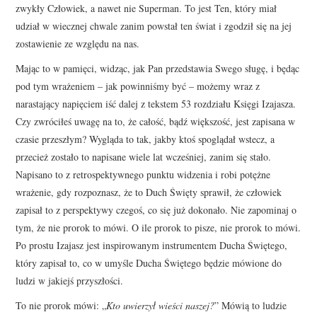
zwykły Człowiek, a nawet nie Superman. To jest Ten, który miał
udział w wiecznej chwale zanim powstał ten świat i zgodził się na jej
zostawienie ze względu na nas.
Mając to w pamięci, widząc, jak Pan przedstawia Swego sługę, i będąc
pod tym wrażeniem – jak powinniśmy być – możemy wraz z
narastający napięciem iść dalej z tekstem 53 rozdziału Księgi Izajasza.
Czy zwróciłeś uwagę na to, że całość, bądź większość, jest zapisana w
czasie przeszłym? Wygląda to tak, jakby ktoś spoglądał wstecz, a
przecież zostało to napisane wiele lat wcześniej, zanim się stało.
Napisano to z retrospektywnego punktu widzenia i robi potężne
wrażenie, gdy rozpoznasz, że to Duch Święty sprawił, że człowiek
zapisał to z perspektywy czegoś, co się już dokonało. Nie zapominaj o
tym, że nie prorok to mówi. O ile prorok to pisze, nie prorok to mówi.
Po prostu Izajasz jest inspirowanym instrumentem Ducha Świętego,
który zapisał to, co w umyśle Ducha Świętego będzie mówione do
ludzi w jakiejś przyszłości.
To nie prorok mówi: „
Kto uwierzył wieści naszej?
” Mówią to ludzie