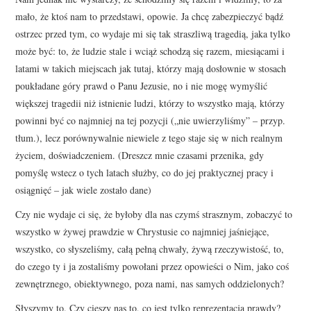
mało, że ktoś nam to przedstawi, opowie. Ja chcę zabezpieczyć bądź
ostrzec przed tym, co wydaje mi się tak straszliwą tragedią, jaka tylko
może być: to, że ludzie stale i wciąż schodzą się razem, miesiącami i
latami w takich miejscach jak tutaj, którzy mają dosłownie w stosach
poukładane góry prawd o Panu Jezusie, no i nie mogę wymyślić
większej tragedii niż istnienie ludzi, którzy to wszystko mają, którzy
powinni być co najmniej na tej pozycji („nie uwierzyliśmy” – przyp.
tłum.), lecz porównywalnie niewiele z tego staje się w nich realnym
życiem, doświadczeniem. (Dreszcz mnie czasami przenika, gdy
pomyślę wstecz o tych latach służby, co do jej praktycznej pracy i
osiągnięć – jak wiele zostało dane)
Czy nie wydaje ci się, że byłoby dla nas czymś strasznym, zobaczyć to
wszystko w żywej prawdzie w Chrystusie co najmniej jaśniejące,
wszystko, co słyszeliśmy, całą pełną chwały, żywą rzeczywistość, to,
do czego ty i ja zostaliśmy powołani przez opowieści o Nim, jako coś
zewnętrznego, obiektywnego, poza nami, nas samych oddzielonych?
Słyszymy to. Czy cieszy nas to, co jest tylko reprezentacją prawdy?