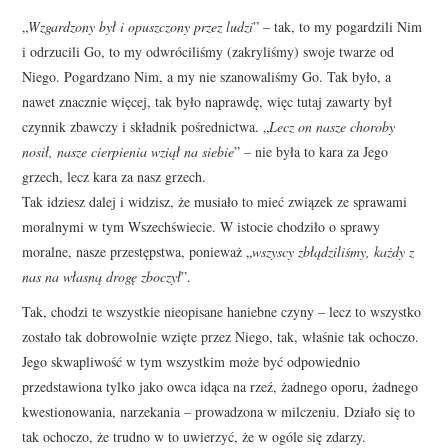
„
Wzgardzony był i opuszczony przez ludzi
” – tak, to my pogardzili Nim
i odrzucili Go, to my odwróciliśmy (zakryliśmy) swoje twarze od
Niego. Pogardzano Nim, a my nie szanowaliśmy Go. Tak było, a
nawet znacznie więcej, tak było naprawdę, więc tutaj zawarty był
czynnik zbawczy i składnik pośrednictwa. „
Lecz on nasze choroby
nosił, nasze cierpienia wziął na siebie
” – nie była to kara za Jego
grzech, lecz kara za nasz grzech.
Tak idziesz dalej i widzisz, że musiało to mieć związek ze sprawami
moralnymi w tym Wszechświecie. W istocie chodziło o sprawy
moralne, nasze przestępstwa, ponieważ „
wszyscy zbłądziliśmy, każdy z
nas na własną drogę zboczył
”.
Tak, chodzi te wszystkie nieopisane haniebne czyny – lecz to wszystko
zostało tak dobrowolnie wzięte przez Niego, tak, właśnie tak ochoczo.
Jego skwapliwość w tym wszystkim może być odpowiednio
przedstawiona tylko jako owca idąca na rzeź, żadnego oporu, żadnego
kwestionowania, narzekania – prowadzona w milczeniu. Działo się to
tak ochoczo, że trudno w to uwierzyć, że w ogóle się zdarzy.