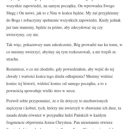
wszystkie zapowiedzi, na samym początku, On wprowadza Swego
Sługę i On mówi, jak to z Nim w końcu będzie. My zaś przyjdziemy
do Boga i zobaczymy spełnienie wszystkich zapowiedzi. Kiedy jednak
już tam staniemy, będzie za późno, aby zdecydować się czy
uwierzymy, czy nie.
Tak więc, pokazawszy nam zakończenie, Bóg prowadzi nas ku temu, w
co musimy uwierzyć, abyśmy się tym rozkoszowali, a nie trzęśli ze
strachu.
Rozumiesz, o co mi chodziło, gdy powiedziałem, aby wejść do tej
chwały i wartości końca tego dzieła odkupienia? Musimy widzieć
koniec tej historii, widzieć koniec od samego początku, a to z
pewnością spowoduje wielki stres w sercu.
Pozwól sobie przypomnieć, że o ile dotyczy to niezbawionych
mężczyzn i kobiet, tych, którzy nie uwierzyli w zbawienie ich dusz, ta
zasada działa również w przypadku ludzi Pańskich w każdym
fragmencie objawienia Jezusa Chrystusa. Pan nieustannie otwiera