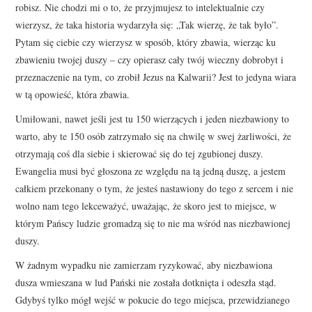
robisz. Nie chodzi mi o to, że przyjmujesz to intelektualnie czy
wierzysz, że taka historia wydarzyła się: „Tak wierzę, że tak było”.
Pytam się ciebie czy wierzysz w sposób, który zbawia, wierząc ku
zbawieniu twojej duszy – czy opierasz cały twój wieczny dobrobyt i
przeznaczenie na tym, co zrobił Jezus na Kalwarii? Jest to jedyna wiara
w tą opowieść, która zbawia.
Umiłowani, nawet jeśli jest tu 150 wierzących i jeden niezbawiony to
warto, aby te 150 osób zatrzymało się na chwilę w swej żarliwości, że
otrzymają coś dla siebie i skierować się do tej zgubionej duszy.
Ewangelia musi być głoszona ze względu na tą jedną duszę, a jestem
całkiem przekonany o tym, że jesteś nastawiony do tego z sercem i nie
wolno nam tego lekceważyć, uważając, że skoro jest to miejsce, w
którym Pańscy ludzie gromadzą się to nie ma wśród nas niezbawionej
duszy.
W żadnym wypadku nie zamierzam ryzykować, aby niezbawiona
dusza wmieszana w lud Pański nie została dotknięta i odeszła stąd.
Gdybyś tylko mógł wejść w pokucie do tego miejsca, przewidzianego