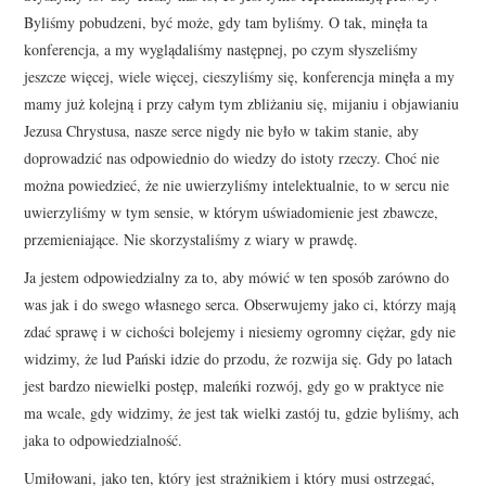
Byliśmy pobudzeni, być może, gdy tam byliśmy. O tak, minęła ta
konferencja, a my wyglądaliśmy następnej, po czym słyszeliśmy
jeszcze więcej, wiele więcej, cieszyliśmy się, konferencja minęła a my
mamy już kolejną i przy całym tym zbliżaniu się, mijaniu i objawianiu
Jezusa Chrystusa, nasze serce nigdy nie było w takim stanie, aby
doprowadzić nas odpowiednio do wiedzy do istoty rzeczy. Choć nie
można powiedzieć, że nie uwierzyliśmy intelektualnie, to w sercu nie
uwierzyliśmy w tym sensie, w którym uświadomienie jest zbawcze,
przemieniające. Nie skorzystaliśmy z wiary w prawdę.
Ja jestem odpowiedzialny za to, aby mówić w ten sposób zarówno do
was jak i do swego własnego serca. Obserwujemy jako ci, którzy mają
zdać sprawę i w cichości bolejemy i niesiemy ogromny ciężar, gdy nie
widzimy, że lud Pański idzie do przodu, że rozwija się. Gdy po latach
jest bardzo niewielki postęp, maleńki rozwój, gdy go w praktyce nie
ma wcale, gdy widzimy, że jest tak wielki zastój tu, gdzie byliśmy, ach
jaka to odpowiedzialność.
Umiłowani, jako ten, który jest strażnikiem i który musi ostrzegać,