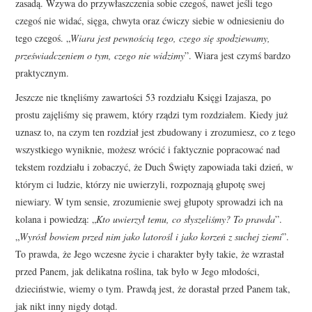
zasadą. Wzywa do przywłaszczenia sobie czegoś, nawet jeśli tego
czegoś nie widać, sięga, chwyta oraz ćwiczy siebie w odniesieniu do
tego czegoś. „
Wiara jest pewnością tego, czego się spodziewamy,
przeświadczeniem o tym, czego nie widzimy
”. Wiara jest czymś bardzo
praktycznym.
Jeszcze nie tknęliśmy zawartości 53 rozdziału Księgi Izajasza, po
prostu zajęliśmy się prawem, który rządzi tym rozdziałem. Kiedy już
uznasz to, na czym ten rozdział jest zbudowany i zrozumiesz, co z tego
wszystkiego wyniknie, możesz wrócić i faktycznie popracować nad
tekstem rozdziału i zobaczyć, że Duch Święty zapowiada taki dzień, w
którym ci ludzie, którzy nie uwierzyli, rozpoznają głupotę swej
niewiary. W tym sensie, zrozumienie swej głupoty sprowadzi ich na
kolana i powiedzą: „
Kto uwierzył temu, co słyszeliśmy? To prawda
”.
„
Wyrósł bowiem przed nim jako latorośl i jako korzeń z suchej ziemi
”.
To prawda, że Jego wczesne życie i charakter były takie, że wzrastał
przed Panem, jak delikatna roślina, tak było w Jego młodości,
dzieciństwie, wiemy o tym. Prawdą jest, że dorastał przed Panem tak,
jak nikt inny nigdy dotąd.