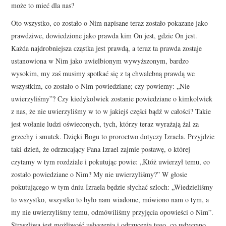
może to mieć dla nas?
Oto wszystko, co zostało o Nim napisane teraz zostało pokazane jako
prawdziwe, dowiedzione jako prawda kim On jest, gdzie On jest.
Każda najdrobniejsza cząstka jest prawdą, a teraz ta prawda zostaje
ustanowiona w Nim jako uwielbionym wywyższonym, bardzo
wysokim, my zaś musimy spotkać się z tą chwalebną prawdą we
wszystkim, co zostało o Nim powiedziane; czy powiemy: „Nie
uwierzyliśmy”? Czy kiedykolwiek zostanie powiedziane o kimkolwiek
z nas, że nie uwierzyliśmy w to w jakiejś części bądź w całości? Takie
jest wołanie ludzi oświeconych, tych, którzy teraz wyrażają żal za
grzechy i smutek. Dzięki Bogu to proroctwo dotyczy Izraela. Przyjdzie
taki dzień, że odrzucający Pana Izrael zajmie postawę, o której
czytamy w tym rozdziale i pokutując powie: „Któż uwierzył temu, co
zostało powiedziane o Nim? My nie uwierzyliśmy?” W głosie
pokutującego w tym dniu Izraela będzie słychać szloch: „Wiedzieliśmy
to wszystko, wszystko to było nam wiadome, mówiono nam o tym, a
my nie uwierzyliśmy temu, odmówiliśmy przyjęcia opowieści o Nim”.
Straszliwa jest możliwość usłyszenia i odrzucenia tego, co usłyszano,