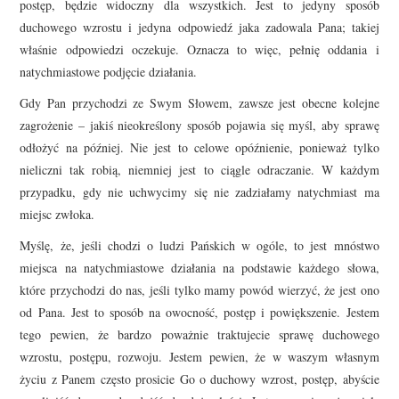
postęp, będzie widoczny dla wszystkich. Jest to jedyny sposób
duchowego wzrostu i jedyna odpowiedź jaka zadowala Pana; takiej
właśnie odpowiedzi oczekuje. Oznacza to więc, pełnię oddania i
natychmiastowe podjęcie działania.
Gdy Pan przychodzi ze Swym Słowem, zawsze jest obecne kolejne
zagrożenie – jakiś nieokreślony sposób pojawia się myśl, aby sprawę
odłożyć na później. Nie jest to celowe opóźnienie, ponieważ tylko
nieliczni tak robią, niemniej jest to ciągle odraczanie. W każdym
przypadku, gdy nie uchwycimy się nie zadziałamy natychmiast ma
miejsc zwłoka.
Myślę, że, jeśli chodzi o ludzi Pańskich w ogóle, to jest mnóstwo
miejsca na natychmiastowe działania na podstawie każdego słowa,
które przychodzi do nas, jeśli tylko mamy powód wierzyć, że jest ono
od Pana. Jest to sposób na owocność, postęp i powiększenie. Jestem
tego pewien, że bardzo poważnie traktujecie sprawę duchowego
wzrostu, postępu, rozwoju. Jestem pewien, że w waszym własnym
życiu z Panem często prosicie Go o duchowy wzrost, postęp, abyście