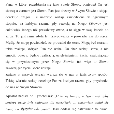
Pana, w której przedstawia się jako Swoje Słowo, ponieważ On jest
siewcą a ziarnem jest Słowo. Pan jest obecny w Swym Słowie a siejąc,
oczekuje czegoś. Te nadzieje zostają zawiedzione w ogromnym
stopniu, za każdym razem, gdy reakcją na Niego (Słowo) jest
cokolwiek innego niż prawdziwy owoc, a to sięga w swej istocie do
serca. To jest sama istota tej przypowieści – prowadzi nas do serca.
Myślę, że mogę powiedzieć, że prowadzi do serca. Mogą być czasami
takie reakcje, których Pan nie szuka. On chce reakcji serca, a nie
emocji, owocu, będzie realizacją, ucieleśnieniem, życia, znajdującego
się w przyniesionym przez Niego Słowie; tak więc to Słowo
zawierające życie, które zostaje
zasiane w naszych sercach wyraża się w nas w jakiś żywy sposób.
Takiej właśnie reakcji oczekuje Pan za każdym razem, gdy przychodzi
do nas ze Swym Słowem.
Apostoł napisał do Tymoteusza: „
O to się troszcz, w tym trwaj, żeby
postępy
twoje były widoczne dla wszystkich. … całkowicie oddaj się
temu, co
słyszałeś
ode mnie
”. Jeśli oddasz się całkowicie to owoc,