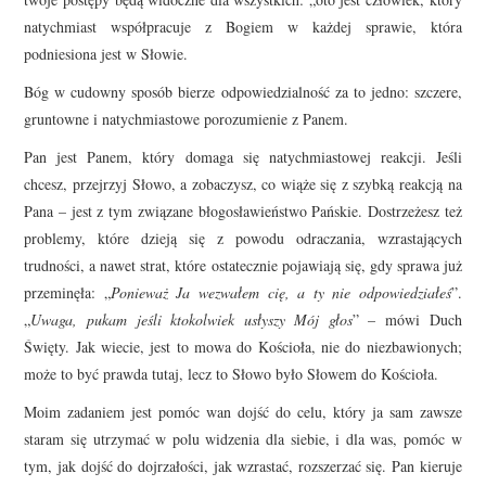
natychmiast współpracuje z Bogiem w każdej sprawie, która
podniesiona jest w Słowie.
Bóg w cudowny sposób bierze odpowiedzialność za to jedno: szczere,
gruntowne i natychmiastowe porozumienie z Panem.
Pan jest Panem, który domaga się natychmiastowej reakcji. Jeśli
chcesz, przejrzyj Słowo, a zobaczysz, co wiąże się z szybką reakcją na
Pana – jest z tym związane błogosławieństwo Pańskie. Dostrzeżesz też
problemy, które dzieją się z powodu odraczania, wzrastających
trudności, a nawet strat, które ostatecznie pojawiają się, gdy sprawa już
przeminęła: „
Ponieważ Ja wezwałem cię, a ty nie odpowiedziałeś
”.
„
Uwaga, pukam jeśli ktokolwiek usłyszy Mój głos
” – mówi Duch
Święty. Jak wiecie, jest to mowa do Kościoła, nie do niezbawionych;
może to być prawda tutaj, lecz to Słowo było Słowem do Kościoła.
Moim zadaniem jest pomóc wan dojść do celu, który ja sam zawsze
staram się utrzymać w polu widzenia dla siebie, i dla was, pomóc w
tym, jak dojść do dojrzałości, jak wzrastać, rozszerzać się. Pan kieruje