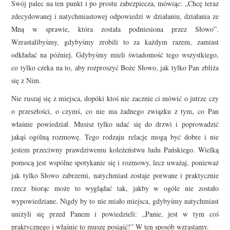
Swój palec na ten punkt i po prostu zabezpiecza, mówiąc: „Chcę teraz
zdecydowanej i natychmiastowej odpowiedzi w działaniu, działania ze
Mną w sprawie, która została podniesiona przez Słowo”.
Wzrastalibyśmy, gdybyśmy zrobili to za każdym razem, zamiast
odkładać na później. Gdybyśmy mieli świadomość tego wszystkiego,
co tylko czeka na to, aby rozproszyć Boże Słowo, jak tylko Pan zbliża
się z Nim.
Nie ruszaj się z miejsca, dopóki ktoś nie zacznie ci mówić o jutrze czy
o przeszłości, o czymś, co nie ma żadnego związku z tym, co Pan
właśnie powiedział. Musisz tylko udać się do drzwi i poprowadzić
jakąś ogólną rozmowę. Tego rodzaju relacje mogą być dobre i nie
jestem przeciwny prawdziwemu koleżeństwu ludu Pańskiego. Wielką
pomocą jest wspólne spotykanie się i rozmowy, lecz uważaj, ponieważ
jak tylko Słowo zabrzemi, natychmiast zostaje porwane i praktycznie
rzecz biorąc może to wyglądać tak, jakby w ogóle nie zostało
wypowiedziane. Nigdy by to nie miało miejsca, gdybyśmy natychmiast
uniżyli się przed Panem i powiedzieli: „Panie, jest w tym coś
praktycznego i właśnie to muszę posiąść!” W ten sposób wzrastamy.