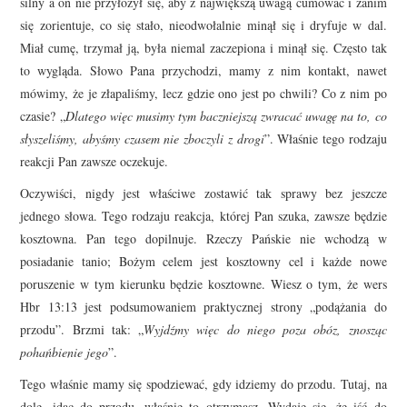
silny a on nie przyłożył się, aby z największą uwagą cumować i zanim
się zorientuje, co się stało, nieodwołalnie minął się i dryfuje w dal.
Miał cumę, trzymał ją, była niemal zaczepiona i minął się. Często tak
to wygląda. Słowo Pana przychodzi, mamy z nim kontakt, nawet
mówimy, że je złapaliśmy, lecz gdzie ono jest po chwili? Co z nim po
czasie? „
Dlatego więc musimy tym baczniejszą zwracać uwagę na to, co
słyszeliśmy, abyśmy czasem nie zboczyli z drogi
”. Właśnie tego rodzaju
reakcji Pan zawsze oczekuje.
Oczywiści, nigdy jest właściwe zostawić tak sprawy bez jeszcze
jednego słowa. Tego rodzaju reakcja, której Pan szuka, zawsze będzie
kosztowna. Pan tego dopilnuje. Rzeczy Pańskie nie wchodzą w
posiadanie tanio; Bożym celem jest kosztowny cel i każde nowe
poruszenie w tym kierunku będzie kosztowne. Wiesz o tym, że wers
Hbr 13:13 jest podsumowaniem praktycznej strony „podążania do
przodu”. Brzmi tak: „
Wyjdźmy więc do niego poza obóz, znosząc
pohańbienie jego
”.
Tego właśnie mamy się spodziewać, gdy idziemy do przodu. Tutaj, na
dole, idąc do przodu, właśnie to otrzymasz. Wydaje się, że iść do