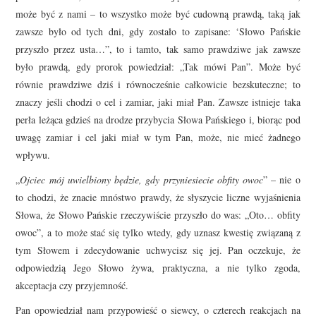
może być z nami – to wszystko może być cudowną prawdą, taką jak
zawsze było od tych dni, gdy zostało to zapisane: ‘Słowo Pańskie
przyszło przez usta…”, to i tamto, tak samo prawdziwe jak zawsze
było prawdą, gdy prorok powiedział: „Tak mówi Pan”. Może być
równie prawdziwe dziś i równocześnie całkowicie bezskuteczne; to
znaczy jeśli chodzi o cel i zamiar, jaki miał Pan. Zawsze istnieje taka
perła leżąca gdzieś na drodze przybycia Słowa Pańskiego i, biorąc pod
uwagę zamiar i cel jaki miał w tym Pan, może, nie mieć żadnego
wpływu.
„
Ojciec mój uwielbiony będzie, gdy przyniesiecie obfity owoc
” – nie o
to chodzi, że znacie mnóstwo prawdy, że słyszycie liczne wyjaśnienia
Słowa, że Słowo Pańskie rzeczywiście przyszło do was: „Oto… obfity
owoc”, a to może stać się tylko wtedy, gdy uznasz kwestię związaną z
tym Słowem i zdecydowanie uchwycisz się jej. Pan oczekuje, że
odpowiedzią Jego Słowo żywa, praktyczna, a nie tylko zgoda,
akceptacja czy przyjemność.
Pan opowiedział nam przypowieść o siewcy, o czterech reakcjach na