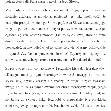
polega głębia dla Pana naszej reakcji na Jego Słowo.
Musi nastąpić uchwycenie i trzymanie się tak długo, dopóki sprawa nie
zostanie ustalona, ustanowiona, ponieważ jest taka możliwość, że
nastąpiło praktykowanie tego Słowa, pójście za Słowem, odczucie jego
wagi i tego, że dociera do nas, dotyka po czym znika. Można czuć je,
oglądać się stale wstecz i mówić: „Tak, to było Słowo, które do mnie
doszło, czułem, coś w tym Słowie, poruszyło mnie!” Lecz trzeba
powiedzieć, że zawiodłeś w tej aktualnej sprawie. Musimy uchwycić je
i trzymać. Czy Pan coś powiedział do mnie? Czy trzymam się tego, aż
sprawa zostanie zabezpieczona i ustanowiona, a Pan dotarł do mnie?
Zwróć uwagę na to, co napisano w 2 rozdziale Listu do Hebrajczyków:
„Dlatego musimy tym baczniejszą zwracać uwagę na to, co
słyszeliśmy, abyśmy czasem nie zboczyli z drogi”. Często zwracam
uwagę na to, że za tymi słowami stoi obraz mężczyzny znajdującego
się w łodzi, który przygotowuje się do cumowania. Jest silny prąd, on
zbliża się do swojego haka, lecz robi to nieuważnie. Nie przykłada
całej swej uwagi do tego, co robi. Nadchodzi szybka fala, strumień jest