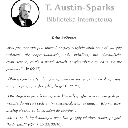
T. Austin-Sparks
„
was przeznaczam pod miecz i wszyscy schylcie karki na rzeź, bo gdy
wołałem, nie odpowiadaliście, gdy mówiłem, nie słuchaliście,
czyniliście to, co złe w moich oczach, i wybieraliście to, co mi się nie
podobało
” (Iz 65:12).
„
Dlatego musimy tym baczniejszą zwracać uwagę na to, co słyszeliśmy,
abyśmy czasem nie zboczyli z drogi
” (Hbr 2:1).
„
Oto stoję u drzwi i kołaczę; jeśli ktoś usłyszy głos mój i otworzy drzwi,
wstąpię do niego i będę z nim wieczerzał, a on ze mną. … Kto ma uszy,
niechaj słucha, co Duch mówi do zborów”
,
„
Mówi ten, który świadczy o tym: Tak, przyjdę wkrótce. Amen, przyjdź,
Panie Jezu!
” (Obj 3:20,22; 22:20).