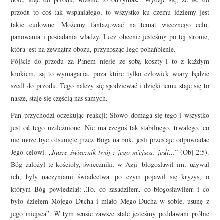
przodu to coś tak wspaniałego, to wszystko ku czemu idziemy jest
takie cudowne. Możemy fantazjować na temat wiecznego celu,
panowania i posiadania władzy. Lecz obecnie jesteśmy po tej stronie,
która jest na zewnątrz obozu, przynosząc Jego pohańbienie.
Pójście do przodu za Panem niesie ze sobą koszty i to z każdym
krokiem, są to wymagania, poza które tylko człowiek wiary będzie
szedł do przodu. Tego należy się spodziewać i dzięki temu staje się to
nasze, staje się częścią nas samych.
Pan przychodzi oczekując reakcji; Słowo domaga się tego i wszystko
jest od tego uzależnione. Nie ma czegoś tak stabilnego, trwałego, co
nie może być odsunięte przez Boga na bok, jeśli przestaje odpowiadać
Jego celowi. „
Ruszę świecznik twój z jego miejsca, jeśli…
” (Obj 2:5).
Bóg założył te kościoły, świeczniki, w Azji; błogosławił im, używał
ich, były naczyniami świadectwa, po czym pojawił się kryzys, o
którym Bóg powiedział: „To, co zasadziłem, co błogosławiłem i co
było dziełem Mojego Ducha i miało Mego Ducha w sobie, usunę z
jego miejsca”. W tym sensie zawsze stale jesteśmy poddawani próbie