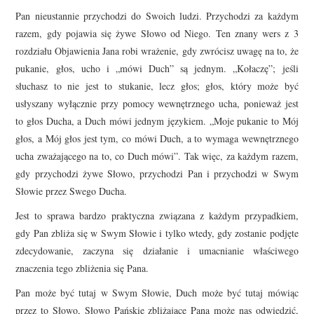
Pan nieustannie przychodzi do Swoich ludzi. Przychodzi za każdym
razem, gdy pojawia się żywe Słowo od Niego. Ten znany wers z 3
rozdziału Objawienia Jana robi wrażenie, gdy zwrócisz uwagę na to, że
pukanie, głos, ucho i „mówi Duch” są jednym. „Kołaczę”; jeśli
słuchasz to nie jest to stukanie, lecz głos; głos, który może być
usłyszany wyłącznie przy pomocy wewnętrznego ucha, ponieważ jest
to głos Ducha, a Duch mówi jednym językiem. „Moje pukanie to Mój
głos, a Mój głos jest tym, co mówi Duch, a to wymaga wewnętrznego
ucha zważającego na to, co Duch mówi”. Tak więc, za każdym razem,
gdy przychodzi żywe Słowo, przychodzi Pan i przychodzi w Swym
Słowie przez Swego Ducha.
Jest to sprawa bardzo praktyczna związana z każdym przypadkiem,
gdy Pan zbliża się w Swym Słowie i tylko wtedy, gdy zostanie podjęte
zdecydowanie, zaczyna się działanie i umacnianie właściwego
znaczenia tego zbliżenia się Pana.
Pan może być tutaj w Swym Słowie, Duch może być tutaj mówiąc
przez to Słowo, Słowo Pańskie zbliżające Pana może nas odwiedzić,