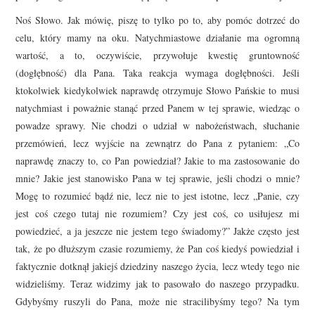
Noś Słowo. Jak mówię, piszę to tylko po to, aby pomóc dotrzeć do
celu, który mamy na oku. Natychmiastowe działanie ma ogromną
wartość, a to, oczywiście, przywołuje kwestię gruntowność
(dogłębność) dla Pana. Taka reakcja wymaga dogłębności. Jeśli
ktokolwiek kiedykolwiek naprawdę otrzymuje Słowo Pańskie to musi
natychmiast i poważnie stanąć przed Panem w tej sprawie, wiedząc o
powadze sprawy. Nie chodzi o udział w nabożeństwach, słuchanie
przemówień, lecz wyjście na zewnątrz do Pana z pytaniem: „Co
naprawdę znaczy to, co Pan powiedział? Jakie to ma zastosowanie do
mnie? Jakie jest stanowisko Pana w tej sprawie, jeśli chodzi o mnie?
Mogę to rozumieć bądź nie, lecz nie to jest istotne, lecz „Panie, czy
jest coś czego tutaj nie rozumiem? Czy jest coś, co usiłujesz mi
powiedzieć, a ja jeszcze nie jestem tego świadomy?” Jakże często jest
tak, że po dłuższym czasie rozumiemy, że Pan coś kiedyś powiedział i
faktycznie dotknął jakiejś dziedziny naszego życia, lecz wtedy tego nie
widzieliśmy. Teraz widzimy jak to pasowało do naszego przypadku.
Gdybyśmy ruszyli do Pana, może nie stracilibyśmy tego? Na tym