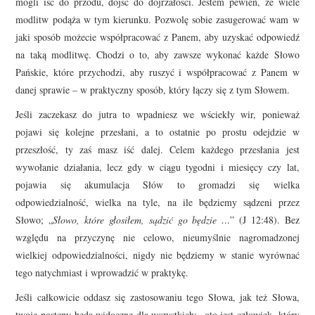
mogli iść do przodu, dojść do dojrzałości. Jestem pewien, że wiele
modlitw podąża w tym kierunku. Pozwolę sobie zasugerować wam w
jaki sposób możecie współpracować z Panem, aby uzyskać odpowiedź
na taką modlitwę. Chodzi o to, aby zawsze wykonać każde Słowo
Pańskie, które przychodzi, aby ruszyć i współpracować z Panem w
danej sprawie – w praktyczny sposób, który łączy się z tym Słowem.
Jeśli zaczekasz do jutra to wpadniesz we wściekły wir, ponieważ
pojawi się kolejne przesłani, a to ostatnie po prostu odejdzie w
przeszłość, ty zaś masz iść dalej. Celem każdego przesłania jest
wywołanie działania, lecz gdy w ciągu tygodni i miesięcy czy lat,
pojawia się akumulacja Słów to gromadzi się wielka
odpowiedzialność, wielka na tyle, na ile będziemy sądzeni przez
Słowo; „
Słowo, które głosiłem, sądzić go będzie …
” (J 12:48). Bez
względu na przyczynę nie celowo, nieumyślnie nagromadzonej
wielkiej odpowiedzialności, nigdy nie będziemy w stanie wyrównać
tego natychmiast i wprowadzić w praktykę.
Jeśli całkowicie oddasz się zastosowaniu tego Słowa, jak też Słowa,
twoje postępy będą widoczne dla wszystkich: „oto jest człowiek, który