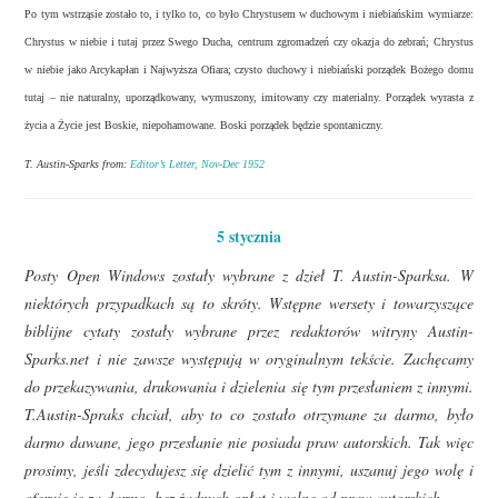
Po tym wstrząsie zostało to, i tylko to, co było Chrystusem w duchowym i niebiańskim wymiarze:
Chrystus w niebie i tutaj przez Swego Ducha, centrum zgromadzeń czy okazja do zebrań; Chrystus
w niebie jako Arcykapłan i Najwyższa Ofiara; czysto duchowy i niebiański porządek Bożego domu
tutaj – nie naturalny, uporządkowany, wymuszony, imitowany czy materialny. Porządek wyrasta z
życia a Życie jest Boskie, niepohamowane. Boski porządek będzie spontaniczny.
T. Austin-Sparks from:
Editor’s Letter, Nov-Dec 1952
5 stycznia
Posty Open Windows zostały wybrane z dzieł T. Austin-Sparksa. W
niektórych przypadkach są to skróty. Wstępne wersety i towarzyszące
biblijne cytaty zostały wybrane przez redaktorów witryny Austin-
Sparks.net i nie zawsze występują w oryginalnym tekście. Zachęcamy
do przekazywania, drukowania i dzielenia się tym przesłaniem z innymi.
T.Austin-Spraks chciał, aby to co zostało otrzymane za darmo, było
darmo dawane, jego przesłanie nie posiada praw autorskich. Tak więc
prosimy, jeśli zdecydujesz się dzielić tym z innymi, uszanuj jego wolę i
oferuje je za darmo, bez żadnych opłat i wolne od praw autorskich.