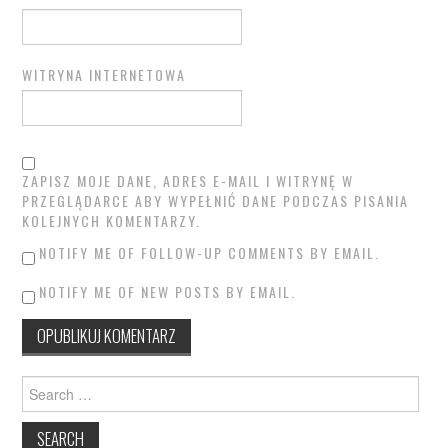
WITRYNA INTERNETOWA
ZAPISZ MOJE DANE, ADRES E-MAIL I WITRYNĘ W
PRZEGLĄDARCE ABY WYPEŁNIĆ DANE PODCZAS PISANIA
KOLEJNYCH KOMENTARZY.
NOTIFY ME OF FOLLOW-UP COMMENTS BY EMAIL.
NOTIFY ME OF NEW POSTS BY EMAIL.
Search
for: