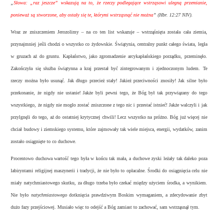
„
Słowa: „raz jeszcze” wskazują na to, że rzeczy podlegające wstrząsowi ulegną przemianie,
ponieważ są stworzone, aby ostały się te, którymi wstrząsnąć nie można
”
(Hbr. 12:27 NIV).
Wraz ze zniszczeniem Jerozolimy – na co ten list wskazuje – wstrząśnięta została cała ziemia,
przynajmniej jeśli chodzi o wszystko co żydowskie. Świątynia, centralny punkt całego świata, legła
w gruzach aż do gruntu. Kapłaństwo, jako zgromadzenie arcykapłańskiego porządku, przeminęło.
Zakończyła się służba świątynna a kraj przestał być zintegrowanym i zjednoczonym ludem. Te
rzeczy można było usunąć. Jak długo przecież stały! Jakież przeciwności znosiły! Jak silne było
przekonanie, że nigdy nie ustanie! Jakże byli pewni tego, że Bóg był tak przywiązany do tego
wszystkiego, że nigdy nie mogło zostać zniszczone z tego nic i przestać istnieć! Jakże walczyli i jak
przylgnęli do tego, aż do ostatniej krytycznej chwili! Lecz wszystko na próżno. Bóg już więcej nie
chciał budowy i ziemskiego systemu, które zajmowały tak wiele miejsca, energii, wydatków, zanim
zostało osiągnięte to co duchowe.
Procentowo duchowa wartość tego była w końcu tak mała, a duchowe zyski leżały tak daleko poza
labiryntami religijnej maszynerii i tradycji, że nie było to opłacalne. Środki do osiągnięcia celu nie
miały natychmiastowego skutku, za długo trzeba było czekać między użyciem środka, a wynikiem.
Nie było
natychmiastowego
dotknięcia prawdziwym Boskim wymaganiem, a zdecydowanie zbyt
dużo fazy przejściowej. Musiało więc to odejść a Bóg zamiast to zachować, sam wstrząsnął tym.