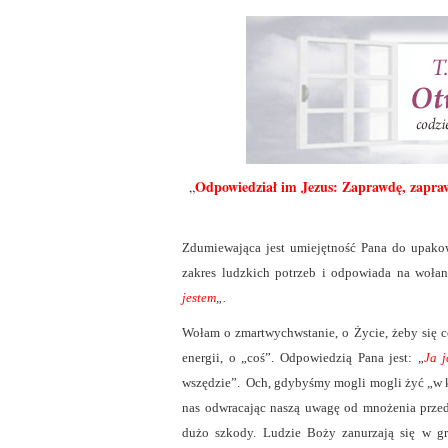
Odpowiedział im Jezus: Zaprawdę, zapra
„
Zdumiewająca jest umiejętność Pana do upakow
zakres ludzkich potrzeb i odpowiada na woła
jestem
„.
Wołam o zmartwychwstanie, o Życie, żeby się co
energii, o „coś”. Odpowiedzią Pana jest: „
Ja 
wszędzie”. Och, gdybyśmy mogli mogli żyć „w k
nas odwracając naszą uwagę od mnożenia przed
dużo szkody. Ludzie Boży zanurzają się w gru