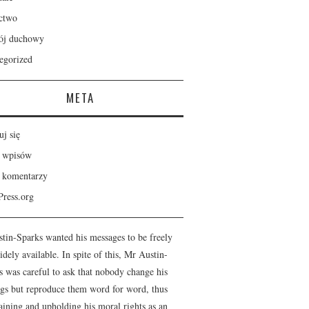
ctwo
ój duchowy
egorized
META
uj się
 wpisów
 komentarzy
ress.org
stin-Sparks wanted his messages to be freely
dely available. In spite of this, Mr Austin-
s was careful to ask that nobody change his
ngs but reproduce them word for word, thus
aining and upholding his moral rights as an