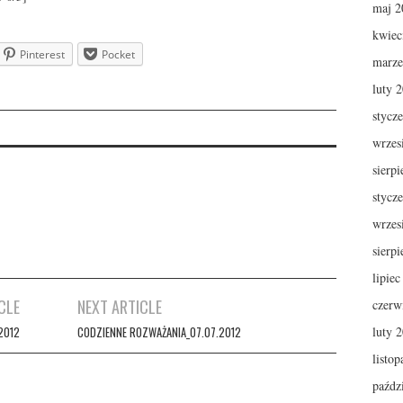
maj 2
kwiec
Pinterest
Pocket
marze
luty 
stycz
wrzes
sierp
stycz
wrzes
sierp
lipie
CLE
NEXT ARTICLE
czerw
luty 
2012
CODZIENNE ROZWAŻANIA_07.07.2012
listo
paźdz