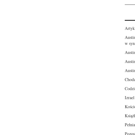
Artyk
Austi
w syn
Austi
Austi
Austi
Chodz
Codzi
Izrae
Kości
Książ
Pełni
Pozos