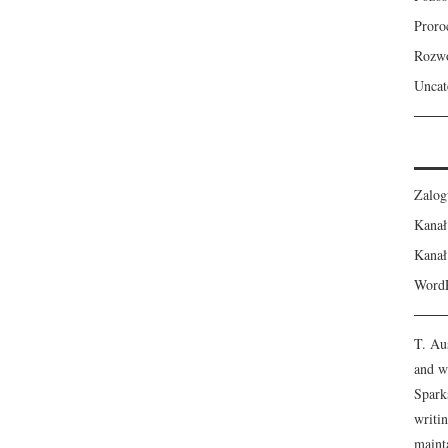
Proro
Rozw
Uncat
Zalog
Kanał
Kanał
WordP
T. Au
and wi
Spark
writi
maint