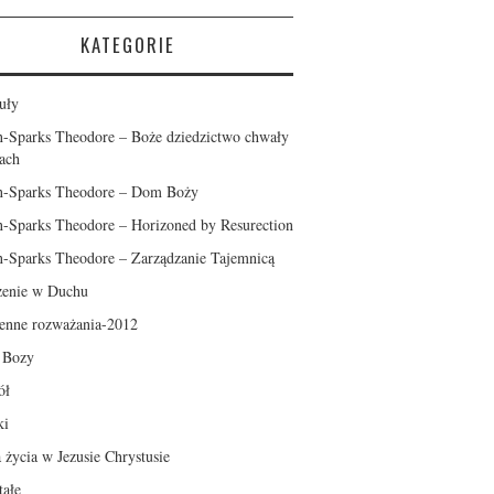
KATEGORIE
uły
n-Sparks Theodore – Boże dziedzictwo chwały
ach
n-Sparks Theodore – Dom Boży
n-Sparks Theodore – Horizoned by Resurection
n-Sparks Theodore – Zarządzanie Tajemnicą
enie w Duchu
enne rozważania-2012
l Bozy
ół
ki
a życia w Jezusie Chrystusie
tałe