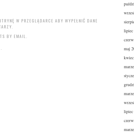
paźdz
wrzes
 WITRYNĘ W PRZEGLĄDARCE ABY WYPEŁNIĆ DANE
sierp
TARZY.
lipie
TS BY EMAIL.
czerw
.
maj 2
kwiec
marze
stycz
grudz
marze
wrzes
lipie
czerw
marze