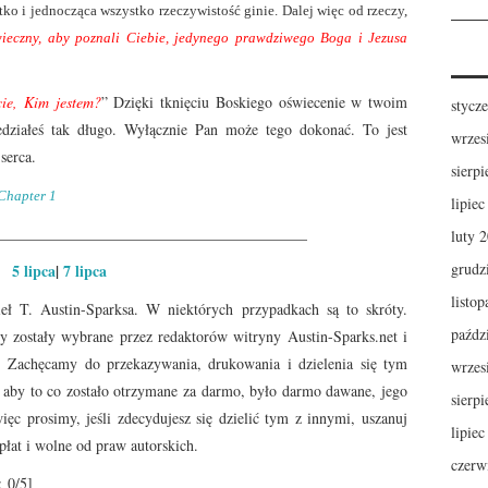
stko i jednocząca wszystko rzeczywistość ginie. Dalej więc od rzeczy,
wieczny, aby poznali Ciebie, jedynego prawdziwego Boga i Jezusa
ie, Kim jestem?
” Dzięki tknięciu Boskiego oświecenie w twoim
stycz
edziałeś tak długo. Wyłącznie Pan może tego dokonać. To jest
wrzes
serca.
sierp
 Chapter 1
lipie
_________________________________________
luty 
grudz
5 lipca
|
7 lipca
listo
ł T. Austin-Sparksa. W niektórych przypadkach są to skróty.
paźdz
ty zostały wybrane przez redaktorów witryny Austin-Sparks.net i
. Zachęcamy do przekazywania, drukowania i dzielenia się tym
wrzes
, aby to co zostało otrzymane za darmo, było darmo dawane, jego
sierp
ięc prosimy, jeśli zdecydujesz się dzielić tym z innymi, uszanuj
lipie
płat i wolne od praw autorskich.
czerw
:
0
/5]