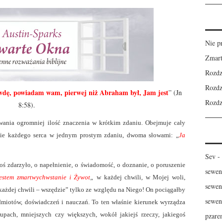
Nie p
Zmart
Rozdz
Rozdz
wdę, powiadam wam, pierwej niż Abraham był, Jam jest
” (Jn
Rozdz
8:58).
ania ogromniej ilość znaczenia w krótkim zdaniu. Obejmuje cały
nie każdego serca w jednym prostym zdaniu, dwoma słowami: „
Ja
Sev
-
ś zdarzyło, o napełnienie, o świadomość, o doznanie, o poruszenie
sewen
jestem zmartwychwstanie i Żywot
„
w każdej chwili
,
w Mojej woli,
sewen
ażdej chwili – wszędzie” tylko ze względu na Niego! On pociągałby
sewen
miotów, doświadczeń i nauczań. To ten właśnie kierunek wyrządza
pach, mniejszych czy większych, wokół jakiejś rzeczy, jakiegoś
pzare