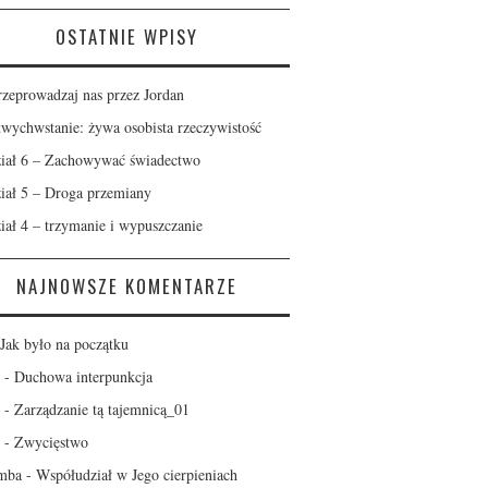
OSTATNIE WPISY
rzeprowadzaj nas przez Jordan
wychwstanie: żywa osobista rzeczywistość
iał 6 – Zachowywać świadectwo
iał 5 – Droga przemiany
iał 4 – trzymanie i wypuszczanie
NAJNOWSZE KOMENTARZE
Jak było na początku
-
Duchowa interpunkcja
-
Zarządzanie tą tajemnicą_01
-
Zwycięstwo
mba
-
Współudział w Jego cierpieniach