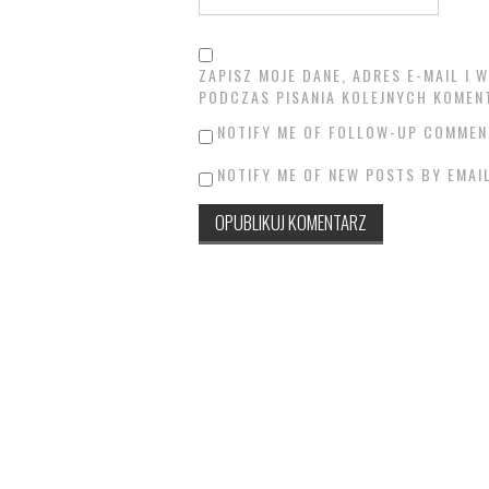
ZAPISZ MOJE DANE, ADRES E-MAIL I
PODCZAS PISANIA KOLEJNYCH KOMEN
NOTIFY ME OF FOLLOW-UP COMMEN
NOTIFY ME OF NEW POSTS BY EMAIL