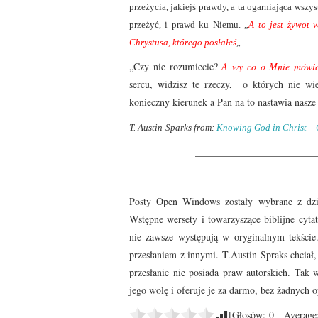
przeżycia, jakiejś prawdy, a ta ogarniająca wszy
przeżyć, i prawd ku Niemu. „
A to jest żywot 
Chrystusa, którego posłałeś
„.
„Czy nie rozumiecie?
A wy co o Mnie mówic
sercu, widzisz te rzeczy, o których nie wi
konieczny kierunek a Pan na to nastawia nasze 
T. Austin-Sparks from:
Knowing God in Christ –
________________________
Posty Open Windows zostały wybrane z dzie
Wstępne wersety i towarzyszące biblijne cyta
nie zawsze występują w oryginalnym tekście
przesłaniem z innymi. T.Austin-Spraks chciał
przesłanie nie posiada praw autorskich. Tak w
jego wolę i oferuje je za darmo, bez żadnych o
[Głosów:
0
Average