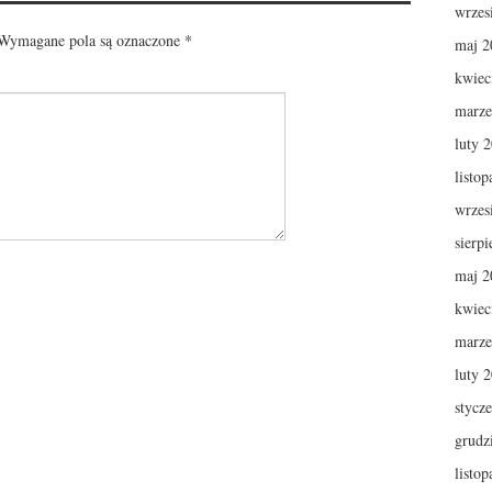
wrzes
ymagane pola są oznaczone
*
maj 2
kwiec
marze
luty 
listo
wrzes
sierp
maj 2
kwiec
marze
luty 
stycz
grudz
listo