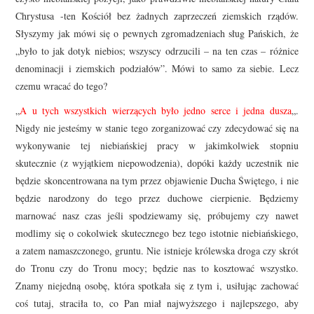
Chrystusa -ten Kościół bez żadnych zaprzeczeń ziemskich rządów.
Słyszymy jak mówi się o pewnych zgromadzeniach sług Pańskich, że
„było to jak dotyk niebios; wszyscy odrzucili – na ten czas – różnice
denominacji i ziemskich podziałów”. Mówi to samo za siebie. Lecz
czemu wracać do tego?
„
A u tych wszystkich wierzących było jedno serce i jedna dusza
„.
Nigdy nie jesteśmy w stanie tego zorganizować czy zdecydować się na
wykonywanie tej niebiańskiej pracy w jakimkolwiek stopniu
skutecznie (z wyjątkiem niepowodzenia), dopóki każdy uczestnik nie
będzie skoncentrowana na tym przez objawienie Ducha Świętego, i nie
będzie narodzony do tego przez duchowe cierpienie. Będziemy
marnować nasz czas jeśli spodziewamy się, próbujemy czy nawet
modlimy się o cokolwiek skutecznego bez tego istotnie niebiańskiego,
a zatem namaszczonego, gruntu. Nie istnieje królewska droga czy skrót
do Tronu czy do Tronu mocy; będzie nas to kosztować wszystko.
Znamy niejedną osobę, która spotkała się z tym i, usiłując zachować
coś tutaj, straciła to, co Pan miał najwyższego i najlepszego, aby