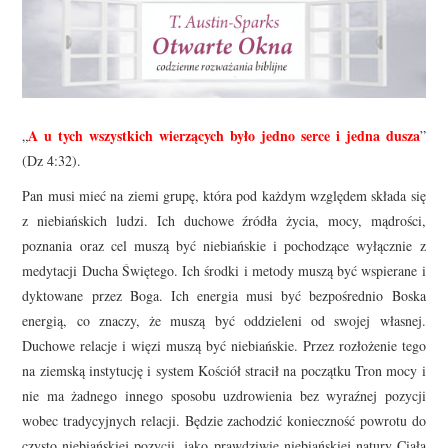
A u tych wszystkich wierzących było jedno serce i jedna dusza
„
”
(Dz 4:32).
Pan musi mieć na ziemi grupę, która pod każdym względem składa się
z niebiańskich ludzi. Ich duchowe źródła życia, mocy, mądrości,
poznania oraz cel muszą być niebiańskie i pochodzące wyłącznie z
medytacji Ducha Świętego. Ich środki i metody muszą być wspierane i
dyktowane przez Boga. Ich energia musi być bezpośrednio Boska
energią, co znaczy, że muszą być oddzieleni od swojej własnej.
Duchowe relacje i więzi muszą być niebiańskie. Przez rozłożenie tego
na ziemską instytucję i system Kościół stracił na początku Tron mocy i
nie ma żadnego innego sposobu uzdrowienia bez wyraźnej pozycji
wobec tradycyjnych relacji. Będzie zachodzić konieczność powrotu do
czysto niebiańskiej pozycji, jako prawdziwie niebiańskiej natury Ciała