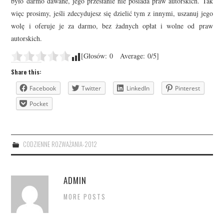
było darmo dawane, jego przesłanie nie posiada praw autorskich. Tak
więc prosimy, jeśli zdecydujesz się dzielić tym z innymi, uszanuj jego
wolę i oferuje je za darmo, bez żadnych opłat i wolne od praw
autorskich.
[Głosów:
0
Average:
0
/5]
Share this:
Facebook
Twitter
LinkedIn
Pinterest
Pocket
CODZIENNE ROZWAŻANIA-2012
ADMIN
MORE POSTS