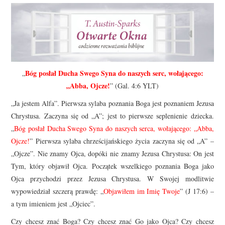
Bóg posłał Ducha Swego Syna do naszych serc, wołającego:
„
„Abba, Ojcze!
” (Gal. 4:6 YLT)
„Ja jestem Alfa”. Pierwsza sylaba poznania Boga jest poznaniem Jezusa
Chrystusa. Zaczyna się od „A”; jest to pierwsze seplenienie dziecka.
„
Bóg posłał Ducha Swego Syna do naszych serca, wołającego: „Abba,
Ojcze!
” Pierwsza sylaba chrześcijańskiego życia zaczyna się od „A” –
„Ojcze”. Nie znamy Ojca, dopóki nie znamy Jezusa Chrystusa: On jest
Tym, który objawił Ojca. Początek wszelkiego poznania Boga jako
Ojca przychodzi przez Jezusa Chrystusa. W Swojej modlitwie
wypowiedział szczerą prawdę: „
Objawiłem im Imię Twoje
” (J 17:6) –
a tym imieniem jest „Ojciec”.
Czy chcesz znać Boga? Czy chcesz znać Go jako Ojca? Czy chcesz