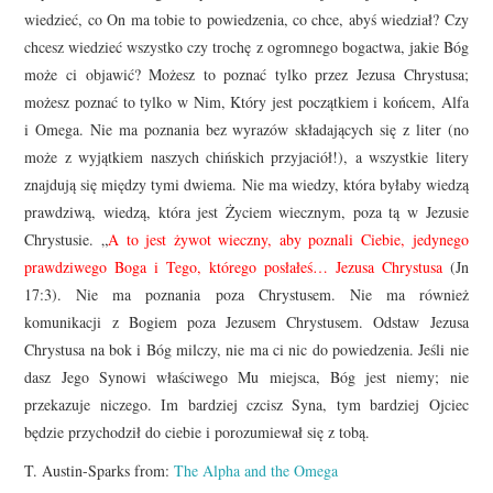
wiedzieć, co On ma tobie to powiedzenia, co chce, abyś wiedział? Czy
chcesz wiedzieć wszystko czy trochę z ogromnego bogactwa, jakie Bóg
może ci objawić? Możesz to poznać tylko przez Jezusa Chrystusa;
możesz poznać to tylko w Nim, Który jest początkiem i końcem, Alfa
i Omega. Nie ma poznania bez wyrazów składających się z liter (no
może z wyjątkiem naszych chińskich przyjaciół!), a wszystkie litery
znajdują się między tymi dwiema. Nie ma wiedzy, która byłaby wiedzą
prawdziwą, wiedzą, która jest Życiem wiecznym, poza tą w Jezusie
Chrystusie. „
A to jest żywot wieczny, aby poznali Ciebie, jedynego
prawdziwego Boga i Tego, którego posłałeś… Jezusa Chrystusa
(Jn
17:3). Nie ma poznania poza Chrystusem. Nie ma również
komunikacji z Bogiem poza Jezusem Chrystusem. Odstaw Jezusa
Chrystusa na bok i Bóg milczy, nie ma ci nic do powiedzenia. Jeśli nie
dasz Jego Synowi właściwego Mu miejsca, Bóg jest niemy; nie
przekazuje niczego. Im bardziej czcisz Syna, tym bardziej Ojciec
będzie przychodził do ciebie i porozumiewał się z tobą.
T. Austin-Sparks from:
The Alpha and the Omega