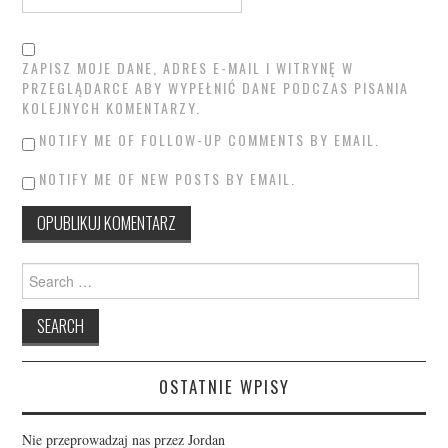
ZAPISZ MOJE DANE, ADRES E-MAIL I WITRYNĘ W
PRZEGLĄDARCE ABY WYPEŁNIĆ DANE PODCZAS PISANIA
KOLEJNYCH KOMENTARZY.
NOTIFY ME OF FOLLOW-UP COMMENTS BY EMAIL.
NOTIFY ME OF NEW POSTS BY EMAIL.
Search
for:
OSTATNIE WPISY
Nie przeprowadzaj nas przez Jordan