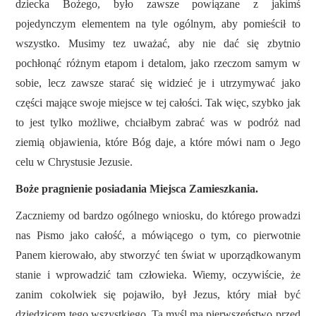
dziecka Bożego, było
zawsze
powiązane z jakimś
pojedynczym elementem na tyle ogólnym, aby pomieścił to
wszystko. Musimy tez uważać, aby nie dać się zbytnio
pochłonąć różnym etapom i detalom, jako rzeczom samym w
sobie, lecz zawsze starać się widzieć je i utrzymywać jako
części mające swoje miejsce w tej całości. Tak więc, szybko jak
to jest tylko możliwe, chciałbym zabrać was w podróż nad
ziemią objawienia, które Bóg daje, a które mówi nam o Jego
celu w Chrystusie Jezusie.
Boże pragnienie posiadania Miejsca Zamieszkania.
Zaczniemy od bardzo ogólnego wniosku, do którego prowadzi
nas Pismo jako całość, a mówiącego o tym, co pierwotnie
Panem kierowało, aby stworzyć ten świat w uporządkowanym
stanie i wprowadzić tam człowieka. Wiemy, oczywiście, że
zanim cokolwiek się pojawiło, był Jezus, który miał być
dziedzicem tego wszystkiego. Ta myśl ma pierwszeństwo przed