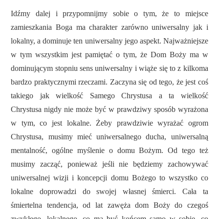
Idźmy dalej i przypomnijmy sobie o tym, że to miejsce
zamieszkania Boga ma charakter zarówno uniwersalny jak i
lokalny, a dominuje ten uniwersalny jego aspekt. Najważniejsze
w tym wszystkim jest pamiętać o tym, że Dom Boży ma w
dominującym stopniu sens uniwersalny i wiąże się to z kilkoma
bardzo praktycznymi rzeczami. Zaczyna się od tego, że jest coś
takiego jak wielkość Samego Chrystusa a ta wielkość
Chrystusa nigdy nie może być w prawdziwy sposób wyrażona
w tym, co jest lokalne. Żeby prawdziwie wyrażać ogrom
Chrystusa, musimy mieć uniwersalnego ducha, uniwersalną
mentalność, ogólne myślenie o domu Bożym. Od tego też
musimy zacząć, ponieważ jeśli nie będziemy zachowywać
uniwersalnej wizji i koncepcji domu Bożego to wszystko co
lokalne doprowadzi do swojej własnej śmierci. Cała ta
śmiertelna tendencja, od lat zawęża dom Boży do czegoś
zwykłego, lokalnego, co ma być końcem samo w sobie, co