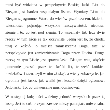
musi być widziana w perspektywie Boskiej łaski. List do
Efezjan jest bardzo wspaniałym listem. Wymiary Listu do
Efezjan są ogromne. Wraca do wieków przed czasem, idzie ku
wieczności, pojmując wszystkie rzeczywistości, niebiosa,
ziemię i to, co jest pod ziemią. To wspaniały list, lecz dwie
rzeczy w tym liście są tak oczywiste. Jedną jest to, że chodzi
tutaj o kościół; o miejsce zamieszkania Boga, tutaj w
perspektywie jest zamieszkiwanie Boga przez Ducha. Drugą
rzeczą w tym Liście jest sprawa łaski. Błagam was, abyście
ponownie przeszli przez ten krótki list, te sześć krótkich
rozdziałów i zaznaczyli w nim „łaskę”, a wtedy zobaczycie, jak
ogromna jest łaska, jak wielki jest kościół dzięki ogromowi
Jego łaski. To, co uniwersalne musi dominować.
W następnej kolejności widzimy jedność wszystkich przez tą
łaskę. Jest to coś, o czym zawsze należy pamiętać: uniwersalna