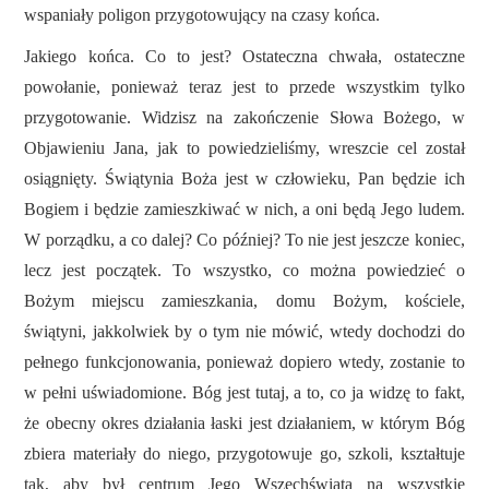
wspaniały poligon przygotowujący na czasy końca.
Jakiego końca. Co to jest? Ostateczna chwała, ostateczne
powołanie, ponieważ teraz jest to przede wszystkim tylko
przygotowanie. Widzisz na zakończenie Słowa Bożego, w
Objawieniu Jana, jak to powiedzieliśmy, wreszcie cel został
osiągnięty. Świątynia Boża jest w człowieku, Pan będzie ich
Bogiem i będzie zamieszkiwać w nich, a oni będą Jego ludem.
W porządku, a co dalej? Co później? To nie jest jeszcze koniec,
lecz jest początek. To wszystko, co można powiedzieć o
Bożym miejscu zamieszkania, domu Bożym, kościele,
świątyni, jakkolwiek by o tym nie mówić, wtedy dochodzi do
pełnego funkcjonowania, ponieważ dopiero wtedy, zostanie to
w pełni uświadomione. Bóg jest tutaj, a to, co ja widzę to fakt,
że obecny okres działania łaski jest działaniem, w którym Bóg
zbiera materiały do niego, przygotowuje go, szkoli, kształtuje
tak, aby był centrum Jego Wszechświata na wszystkie