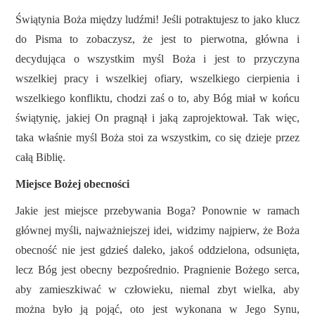
Świątynia Boża między ludźmi! Jeśli potraktujesz to jako klucz
do Pisma to zobaczysz, że jest to pierwotna, główna i
decydująca o wszystkim myśl Boża i jest to przyczyna
wszelkiej pracy i wszelkiej ofiary, wszelkiego cierpienia i
wszelkiego konfliktu, chodzi zaś o to, aby Bóg miał w końcu
świątynię, jakiej On pragnął i jaką zaprojektował. Tak więc,
taka właśnie myśl Boża stoi za wszystkim, co się dzieje przez
całą Biblię.
Miejsce Bożej obecności
Jakie jest miejsce przebywania Boga? Ponownie w ramach
głównej myśli, najważniejszej idei, widzimy najpierw, że Boża
obecność nie jest gdzieś daleko, jakoś oddzielona, odsunięta,
lecz Bóg jest obecny bezpośrednio. Pragnienie Bożego serca,
aby zamieszkiwać w człowieku, niemal zbyt wielka, aby
można było ją pojąć, oto jest wykonana w Jego Synu,