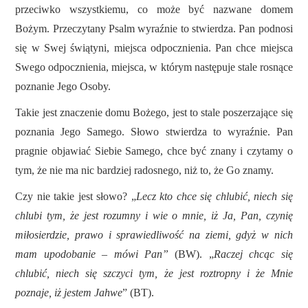
przeciwko wszystkiemu, co może być nazwane domem
Bożym. Przeczytany Psalm wyraźnie to stwierdza. Pan podnosi
się w Swej świątyni, miejsca odpocznienia. Pan chce miejsca
Swego odpocznienia, miejsca, w którym następuje stale rosnące
poznanie Jego Osoby.
Takie jest znaczenie domu Bożego,
jest to
stale poszerzające się
poznania Jego Samego. Słowo stwierdza to wyraźnie. Pan
pragnie objawiać Siebie Samego, chce być znany i
czytamy o
tym
,
że nie ma nic bardziej radosnego, niż to, że Go znamy.
Czy nie takie jest słowo? „
Lecz kto chce się chlubić, niech się
chlubi tym, że jest rozumny i wie o mnie, iż Ja, Pan, czynię
miłosierdzie, prawo i sprawiedliwość na ziemi, gdyż w nich
mam upodobanie – mówi Pan”
(BW). „
Raczej chcąc się
chlubić, niech się szczyci tym, że jest roztropny i że Mnie
poznaje, iż jestem Jahwe
” (BT).