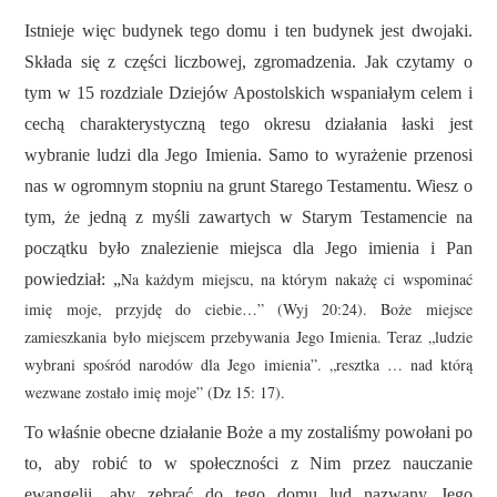
Istnieje więc budynek tego domu i ten budynek jest dwojaki.
Składa się z części liczbowej, zgromadzenia. Jak czytamy o
tym w 15 rozdziale Dziejów Apostolskich wspaniałym celem i
cechą charakterystyczną
tego okresu działania łaski jest
wybranie ludzi dla Jego Imienia. Samo to wyrażenie przenosi
nas w ogromnym stopniu na grunt Starego Testamentu. Wiesz o
tym, że jedną z myśli zawartych w Starym Testamencie na
początku było znalezienie miejsca dla Jego imienia i Pan
Na każdym miejscu, na którym nakażę ci wspominać
powiedział: „
imię moje, przyjdę do ciebie…” (Wyj 20:24). Boże miejsce
zamieszkania było miejscem przebywania Jego Imienia. Teraz „ludzie
wybrani spośród narodów dla Jego imienia”. „resztka … nad którą
wezwane zostało imię moje” (Dz 15: 17).
To właśnie obecne działanie Boże a my zostaliśmy powołani po
to, aby robić to w społeczności z Nim przez nauczanie
ewangelii, aby zebrać do tego domu lud nazwany Jego