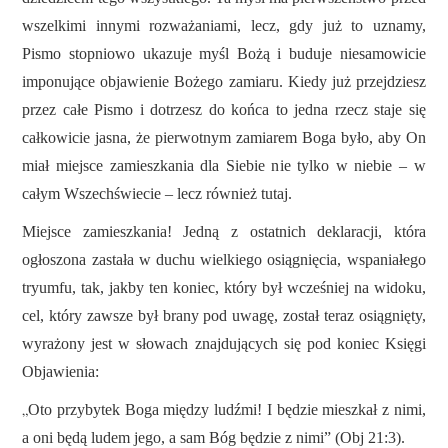
wszelkimi innymi rozważaniami, lecz, gdy już to uznamy,
Pismo stopniowo ukazuje myśl Bożą i buduje niesamowicie
imponujące objawienie Bożego zamiaru. Kiedy już przejdziesz
przez całe Pismo i dotrzesz do końca to jedna rzecz staje się
całkowicie jasna, że pierwotnym zamiarem Boga było, aby On
miał miejsce zamieszkania dla Siebie nie tylko w niebie – w
całym Wszechświecie – lecz również tutaj.
Miejsce zamieszkania! Jedną z ostatnich deklaracji, która
ogłoszona zastała w duchu wielkiego osiągnięcia, wspaniałego
tryumfu, tak, jakby ten koniec, który był wcześniej na widoku,
cel, który zawsze był brany pod uwagę, został teraz osiągnięty,
wyrażony jest w słowach znajdujących się pod koniec Księgi
Objawienia:
„
Oto przybytek Boga między ludźmi! I będzie mieszkał z nimi,
a oni będą ludem jego, a sam Bóg będzie z nimi” (Obj 21:3).