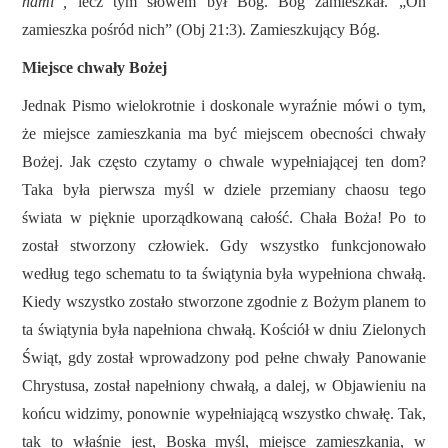
nami”,
lecz tym słowem był Bóg. Bóg zamieszkał. „On
zamieszka pośród nich” (Obj 21:3). Zamieszkujący Bóg.
Miejsce chwały Bożej
Jednak Pismo wielokrotnie i doskonale wyraźnie mówi o tym,
że miejsce zamieszkania ma być miejscem obecności chwały
Bożej. Jak często czytamy o chwale wypełniającej ten dom?
Taka była pierwsza myśl w dziele przemiany chaosu tego
świata w pięknie uporządkowaną całość. Chała Boża! Po to
został stworzony człowiek. Gdy wszystko funkcjonowało
według tego schematu to ta świątynia była wypełniona chwałą.
Kiedy wszystko zostało stworzone zgodnie z Bożym planem to
ta świątynia była napełniona chwałą. Kościół w dniu Zielonych
Świąt, gdy został wprowadzony pod pełne chwały Panowanie
Chrystusa, został napełniony chwałą, a dalej, w Objawieniu na
końcu widzimy, ponownie wypełniającą wszystko chwałę. Tak,
tak to właśnie jest, Boska myśl, miejsce zamieszkania, w