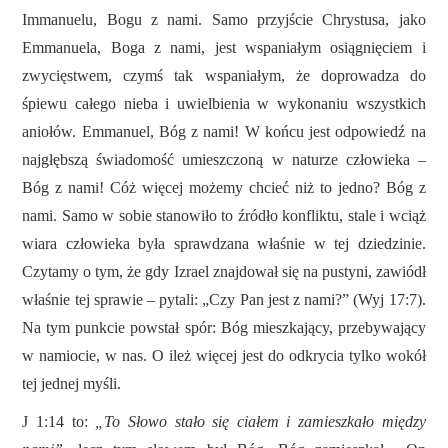
Immanuelu, Bogu z nami. Samo przyjście Chrystusa, jako
Emmanuela, Boga z nami, jest wspaniałym osiągnięciem i
zwycięstwem, czymś tak wspaniałym, że doprowadza do
śpiewu całego nieba i uwielbienia w wykonaniu wszystkich
aniołów. Emmanuel, Bóg z nami! W końcu jest odpowiedź na
najgłębszą świadomość umieszczoną w naturze człowieka –
Bóg z nami! Cóż więcej możemy chcieć niż to jedno? Bóg z
nami. Samo w sobie stanowiło to źródło konfliktu, stale i wciąż
wiara człowieka była sprawdzana właśnie w tej dziedzinie.
Czytamy o tym, że gdy Izrael znajdował się na pustyni, zawiódł
właśnie tej sprawie – pytali: „Czy Pan jest z nami?” (Wyj 17:7).
Na tym punkcie powstał spór: Bóg mieszkający, przebywający
w namiocie, w nas. O ileż więcej jest do odkrycia tylko wokół
tej jednej myśli.
J 1:14 to:
„
To Słowo stało się ciałem i zamieszkało między