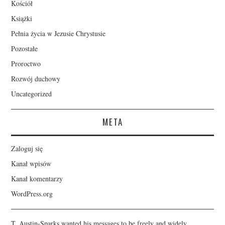
Kościół
Książki
Pełnia życia w Jezusie Chrystusie
Pozostałe
Proroctwo
Rozwój duchowy
Uncategorized
META
Zaloguj się
Kanał wpisów
Kanał komentarzy
WordPress.org
T. Austin-Sparks wanted his messages to be freely and widely