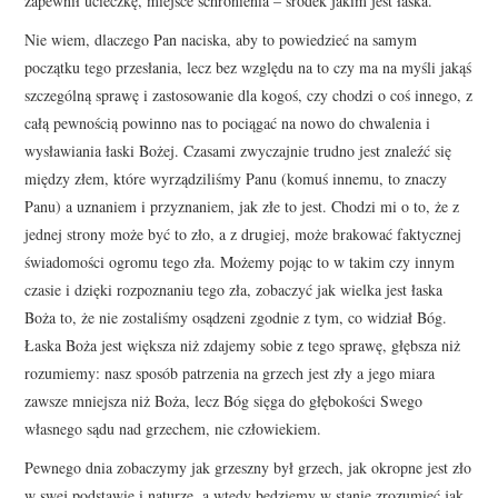
zapewnił ucieczkę, miejsce schronienia – środek jakim jest łaska.
Nie wiem, dlaczego Pan naciska, aby to powiedzieć na samym
początku tego przesłania, lecz bez względu na to czy ma na myśli jakąś
szczególną sprawę i zastosowanie dla kogoś, czy chodzi o coś innego, z
całą pewnością powinno nas to pociągać na nowo do chwalenia i
wysławiania łaski Bożej. Czasami zwyczajnie trudno jest znaleźć się
między złem, które wyrządziliśmy Panu (komuś innemu, to znaczy
Panu) a uznaniem i przyznaniem, jak złe to jest. Chodzi mi o to, że z
jednej strony może być to zło, a z drugiej, może brakować faktycznej
świadomości ogromu tego zła. Możemy pojąc to w takim czy innym
czasie i dzięki rozpoznaniu tego zła, zobaczyć jak wielka jest łaska
Boża to, że nie zostaliśmy osądzeni zgodnie z tym, co widział Bóg.
Łaska Boża jest większa niż zdajemy sobie z tego sprawę, głębsza niż
rozumiemy: nasz sposób patrzenia na grzech jest zły a jego miara
zawsze mniejsza niż Boża, lecz Bóg sięga do głębokości Swego
własnego sądu nad grzechem, nie człowiekiem.
Pewnego dnia zobaczymy jak grzeszny był grzech, jak okropne jest zło
w swej podstawie i naturze, a wtedy będziemy w stanie zrozumieć jak