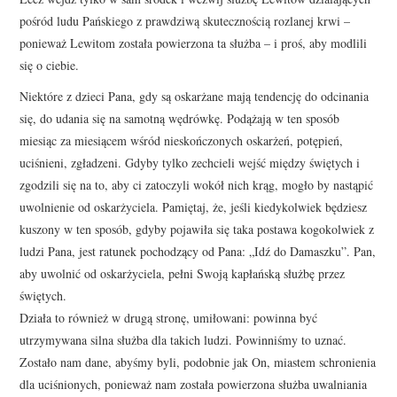
pośród ludu Pańskiego z prawdziwą skutecznością rozlanej krwi –
ponieważ Lewitom została powierzona ta służba – i proś, aby modlili
się o ciebie.
Niektóre z dzieci Pana, gdy są oskarżane mają tendencję do odcinania
się, do udania się na samotną wędrówkę. Podążają w ten sposób
miesiąc za miesiącem wśród nieskończonych oskarżeń, potępień,
uciśnieni, zgładzeni. Gdyby tylko zechcieli wejść między świętych i
zgodzili się na to, aby ci zatoczyli wokół nich krąg, mogło by nastąpić
uwolnienie od oskarżyciela. Pamiętaj, że, jeśli kiedykolwiek będziesz
kuszony w ten sposób, gdyby pojawiła się taka postawa kogokolwiek z
ludzi Pana, jest ratunek pochodzący od Pana: „Idź do Damaszku”. Pan,
aby uwolnić od oskarżyciela, pełni Swoją kapłańską służbę przez
świętych.
Działa to również w drugą stronę, umiłowani: powinna być
utrzymywana silna służba dla takich ludzi. Powinniśmy to uznać.
Zostało nam dane, abyśmy byli, podobnie jak On, miastem schronienia
dla uciśnionych, ponieważ nam została powierzona służba uwalniania