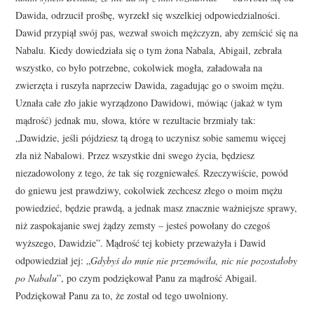
Dawida, odrzucił prośbę, wyrzekł się wszelkiej odpowiedzialności.
Dawid przypiął swój pas, wezwał swoich mężczyzn, aby zemścić się na
Nabalu. Kiedy dowiedziała się o tym żona Nabala, Abigail, zebrała
wszystko, co było potrzebne, cokolwiek mogła, załadowała na
zwierzęta i ruszyła naprzeciw Dawida, zagadując go o swoim mężu.
Uznała całe zło jakie wyrządzono Dawidowi, mówiąc (jakaż w tym
mądrość) jednak mu, słowa, które w rezultacie brzmiały tak:
„Dawidzie, jeśli pójdziesz tą drogą to uczynisz sobie samemu więcej
zła niż Nabalowi. Przez wszystkie dni swego życia, będziesz
niezadowolony z tego, że tak się rozgniewałeś. Rzeczywiście, powód
do gniewu jest prawdziwy, cokolwiek zechcesz złego o moim mężu
powiedzieć, będzie prawdą, a jednak masz znacznie ważniejsze sprawy,
niż zaspokajanie swej żądzy zemsty – jesteś powołany do czegoś
wyższego, Dawidzie”. Mądrość tej kobiety przeważyła i Dawid
odpowiedział jej: „
Gdybyś do mnie nie przemówiła, nic nie pozostałoby
po Nabalu
”, po czym podziękował Panu za mądrość Abigail.
Podziękował Panu za to, że został od tego uwolniony.