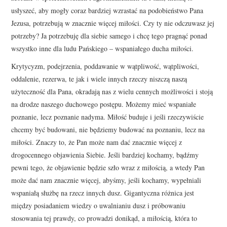
usłyszeć, aby mogły coraz bardziej wzrastać na podobieństwo Pana
Jezusa, potrzebują w znacznie więcej miłości. Czy ty nie odczuwasz jej
potrzeby? Ja potrzebuję dla siebie samego i chcę tego pragnąć ponad
wszystko inne dla ludu Pańskiego – wspaniałego ducha miłości.
Krytycyzm, podejrzenia, poddawanie w wątpliwość, wątpliwości,
oddalenie, rezerwa, te jak i wiele innych rzeczy niszczą naszą
użyteczność dla Pana, okradają nas z wielu cennych możliwości i stoją
na drodze naszego duchowego postępu. Możemy mieć wspaniałe
poznanie, lecz poznanie nadyma. Miłość buduje i jeśli rzeczywiście
chcemy być budowani, nie będziemy budować na poznaniu, lecz na
miłości. Znaczy to, że Pan może nam dać znacznie więcej z
drogocennego objawienia Siebie. Jeśli bardziej kochamy, bądźmy
pewni tego, że objawienie będzie szło wraz z miłością, a wtedy Pan
może dać nam znacznie więcej, abyśmy, jeśli kochamy, wypełniali
wspaniałą służbę na rzecz innych dusz. Gigantyczna różnica jest
między posiadaniem wiedzy o uwalnianiu dusz i próbowaniu
stosowania tej prawdy, co prowadzi donikąd, a miłością, która to