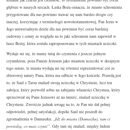
głębsze w naszych sercach. Łaska Boża oznacza, że miasto schronienia
przygotowane dla nas powinno stawać się nam bardzo drogie czy
inaczej, korzystając z terminologii nowotestamentowej, Pan Jezus w
Jego uniwersalnym dziele dla nas powinien być coraz bardziej
cudowny i cenny ze względu na to jaki schronieni nam zapewnił w
łasce Bożej, która została zaproponowana w tych miastach ucieczki.
Wydaje mi się, że mamy tutaj do czynienia z jeszcze jednym
czynnikiem, poza Panem Jezusem jako miastem ucieczki w skrajnym
tego sensie, te miasta wydają mi się również reprezentować coś ze
zbiorowej natury Pana, która ma odbicie w Jego kościele. Prawdą jest
to, że Saul z Tarsu znalazł swoją ucieczkę w Chrystusie, lecz ten
zabójca, który pozwolił sobie na zabijanie własności Chrystusa, który
sprzeciwiał się Panu Jezusowi aż na śmierć, znalazł ucieczkę w
Chrystusie. Zwróćcie jednak uwagę na to, że Pan nie dał pełnej
odpowiedzi, pełnej satysfakcji, dopóki Saul nie poszedł do
zgromadzenia w Damaszku. „
Idź do miasta (Damaszku), tam ci
powiedzą, co masz czynić”
. Gdy tam się znalazł, między ludem