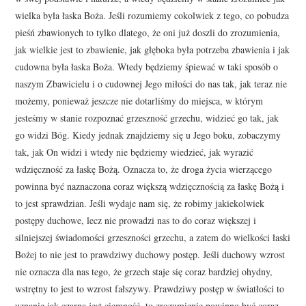
wielka była łaska Boża. Jeśli rozumiemy cokolwiek z tego, co pobudza
pieśń zbawionych to tylko dlatego, że oni już doszli do zrozumienia,
jak wielkie jest to zbawienie, jak głęboka była potrzeba zbawienia i jak
cudowna była łaska Boża. Wtedy będziemy śpiewać w taki sposób o
naszym Zbawicielu i o cudownej Jego miłości do nas tak, jak teraz nie
możemy, ponieważ jeszcze nie dotarliśmy do miejsca, w którym
jesteśmy w stanie rozpoznać grzeszność grzechu, widzieć go tak, jak
go widzi Bóg. Kiedy jednak znajdziemy się u Jego boku, zobaczymy
tak, jak On widzi i wtedy nie będziemy wiedzieć, jak wyrazić
wdzięczność za łaskę Bożą. Oznacza to, że droga życia wierzącego
powinna być naznaczona coraz większą wdzięcznością za łaskę Bożą i
to jest sprawdzian. Jeśli wydaje nam się, że robimy jakiekolwiek
postępy duchowe, lecz nie prowadzi nas to do coraz większej i
silniejszej świadomości grzeszności grzechu, a zatem do wielkości łaski
Bożej to nie jest to prawdziwy duchowy postęp. Jeśli duchowy wzrost
nie oznacza dla nas tego, że grzech staje się coraz bardziej ohydny,
wstrętny to jest to wzrost fałszywy. Prawdziwy postęp w światłości to
uznanie jak czarna jest ciemność, to zrozumienie powinno być coraz