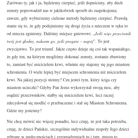
Zarówno ty, jak i ja, będziemy cierpieć, jeśli dopuścimy, aby duch
zemsty poprowadził nas w jakikolwiek sposób do zaspokojenia;
zawsze, gdy wybierzemy cielesne metody będziemy cierpieć. Prawdą
stanie się to, że gdy podejmiemy się drogi życia z mieczem w ręku to
od miecza zginiemy. Daliśmy miejsce gniewowi. „
Jeśli więc przeciwnik
twój jest głodny, nakarm go, jeśli pragnie – napój
”. To jest
zwycięstwo. To jest triumf. Jakże często dzieje się coś tak wspaniałego,
że gdy ten, na którym mogliśmy dokonać zemsty, zostanie zbawiony
to, zamiast być mścicielem krwi, właśnie my stajemy się jego miastem
schronienia. O wiele lepiej być miejscem schronienia niż mścicielem
krwi. Na jakiej pozycji stoimy? Czu jesteś tym, który ściga czy
miastem ucieczki? Gdyby Pan Jezus wykorzystał swoją moc, aby
osądzić przeciwników, stałby się mścicielem krwi, lecz raczej
zdecydował się modlić o przebaczenie i stał się Miastem Schronienia.
Gdzie my jesteśmy?
Nie chcę mówić nic więcej ponadto, lecz czuję, że jest taka potrzeba,
czuję, że dzieci Pańskie, szczególnie indywidualne zespoły Jego dzieci
zebrane w społecznościach i zgromadzeniach tu i tam, muszą to