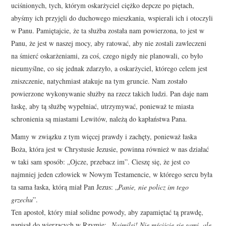
uciśnionych, tych, którym oskarżyciel ciężko depcze po piętach,
abyśmy ich przyjęli do duchowego mieszkania, wspierali ich i otoczyli
w Panu. Pamiętajcie, że ta służba została nam powierzona, to jest w
Panu, że jest w naszej mocy, aby ratować, aby nie zostali zawleczeni
na śmierć oskarżeniami, za coś, czego nigdy nie planowali, co było
nieumyślne, co się jednak zdarzyło, a oskarżyciel, którego celem jest
zniszczenie, natychmiast atakuje na tym gruncie. Nam zostało
powierzone wykonywanie służby na rzecz takich ludzi. Pan daje nam
łaskę, aby tą służbę wypełniać, utrzymywać, ponieważ te miasta
schronienia są miastami Lewitów, należą do kapłaństwa Pana.
Mamy w związku z tym więcej prawdy i zachęty, ponieważ łaska
Boża, która jest w Chrystusie Jezusie, powinna również w nas działać
w taki sam sposób: „Ojcze, przebacz im”. Cieszę się, że jest co
najmniej jeden człowiek w Nowym Testamencie, w którego sercu była
ta sama łaska, którą miał Pan Jezus: „
Panie, nie policz im tego
grzechu
”.
Ten apostoł, który miał solidne powody, aby zapamiętać tą prawdę,
napisał do wierzących w Rzymie: „
Najmilsi! Nie mścijcie się sami, ale