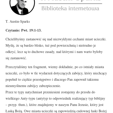
T. Austin-Sparks
Czytanie: Pwt. 19:1-13.
Chcielibyśmy zastanowić się nad niezwykłymi cechami miast ucieczki.
Myślę, że są bardzo blisko, tuż pod powierzchnią i nietrudno je
odkryć, lecz są to duchowe zasady, nad którymi i nam warto byłoby
się zastanowić.
Przeczytaliśmy ten fragment, wiemy dokładnie, po co istniały miasta
ucieczki, co było w tle wydarzeń dotyczących zabójcy, który niechcący
popełnił to ciężkie przestępstwo i dlaczego Pan zapewnił takiemu
nieumyślnemu zabójcy zabezpieczenie.
Przez te typy natychmiast przeniesieni zostajemy do przodu do
wielkiego Anty-typu (antytyp to odpowiednik realizujący typ biblijny
– przyp. tłum.), które znajdujemy w naszym Panu Jezusie, który jest
Łaską Bożą. Owe miasta ucieczki są zapowiedzią cudownej łaski Bożej