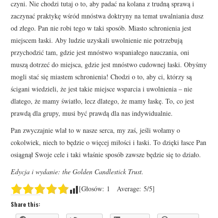
czyni. Nie chodzi tutaj o to, aby padać na kolana z trudną sprawą i
zaczynać praktykę wśród mnóstwa doktryny na temat uwalniania dusz
od złego. Pan nie robi tego w taki sposób. Miasto schronienia jest
miejscem łaski. Aby ludzie uzyskali uwolnienie nie potrzebują
przychodzić tam, gdzie jest mnóstwo wspaniałego nauczania, oni
muszą dotrzeć do miejsca, gdzie jest mnóstwo cudownej łaski. Obyśmy
mogli stać się miastem schronienia! Chodzi o to, aby ci, którzy są
ścigani wiedzieli, że jest takie miejsce wsparcia i uwolnienia – nie
dlatego, że mamy światło, lecz dlatego, że mamy łaskę. To, co jest
prawdą dla grupy, musi być prawdą dla nas indywidualnie.
Pan zwyczajnie wlał to w nasze serca, my zaś, jeśli wołamy o
cokolwiek, niech to będzie o więcej miłości i łaski. To dzięki łasce Pan
osiągnął Swoje cele i taki właśnie sposób zawsze będzie się to działo.
Edycja i wydanie: the Golden Candlestick Trust.
[Głosów:
1
Average:
5
/5]
Share this: