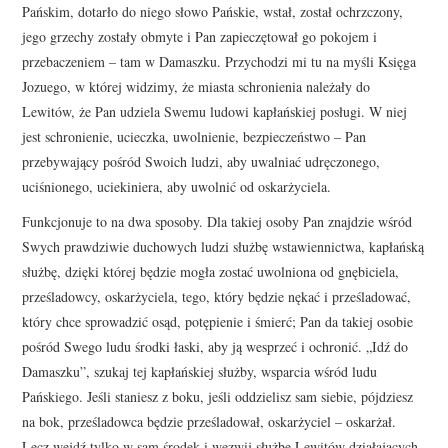
Pańskim, dotarło do niego słowo Pańskie, wstał, został ochrzczony,
jego grzechy zostały obmyte i Pan zapieczętował go pokojem i
przebaczeniem – tam w Damaszku. Przychodzi mi tu na myśli Księga
Jozuego, w której widzimy, że miasta schronienia należały do
Lewitów, że Pan udziela Swemu ludowi kapłańskiej posługi. W niej
jest schronienie, ucieczka, uwolnienie, bezpieczeństwo – Pan
przebywający pośród Swoich ludzi, aby uwalniać udręczonego,
uciśnionego, uciekiniera, aby uwolnić od oskarżyciela.
Funkcjonuje to na dwa sposoby. Dla takiej osoby Pan znajdzie wśród
Swych prawdziwie duchowych ludzi służbę wstawiennictwa, kapłańską
służbę, dzięki której będzie mogła zostać uwolniona od gnębiciela,
prześladowcy, oskarżyciela, tego, który będzie nękać i prześladować,
który chce sprowadzić osąd, potępienie i śmierć; Pan da takiej osobie
pośród Swego ludu środki łaski, aby ją wesprzeć i ochronić. „Idź do
Damaszku”, szukaj tej kapłańskiej służby, wsparcia wśród ludu
Pańskiego. Jeśli staniesz z boku, jeśli oddzielisz sam siebie, pójdziesz
na bok, prześladowca będzie prześladował, oskarżyciel – oskarżał.
Lecz wejdź tylko w sam środek i wezwij służbę Lewitów działających