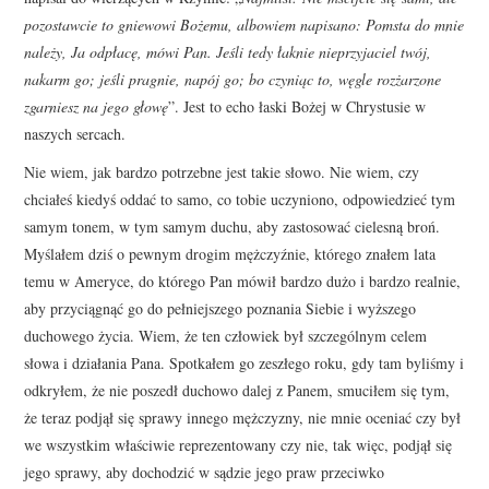
pozostawcie to gniewowi Bożemu, albowiem napisano: Pomsta do mnie
należy, Ja odpłacę, mówi Pan. Jeśli tedy łaknie nieprzyjaciel twój,
nakarm go; jeśli pragnie, napój go; bo czyniąc to, węgle rozżarzone
zgarniesz na jego głowę
”. Jest to echo łaski Bożej w Chrystusie w
naszych sercach.
Nie wiem, jak bardzo potrzebne jest takie słowo. Nie wiem, czy
chciałeś kiedyś oddać to samo, co tobie uczyniono, odpowiedzieć tym
samym tonem, w tym samym duchu, aby zastosować cielesną broń.
Myślałem dziś o pewnym drogim mężczyźnie, którego znałem lata
temu w Ameryce, do którego Pan mówił bardzo dużo i bardzo realnie,
aby przyciągnąć go do pełniejszego poznania Siebie i wyższego
duchowego życia. Wiem, że ten człowiek był szczególnym celem
słowa i działania Pana. Spotkałem go zeszłego roku, gdy tam byliśmy i
odkryłem, że nie poszedł duchowo dalej z Panem, smuciłem się tym,
że teraz podjął się sprawy innego mężczyzny, nie mnie oceniać czy był
we wszystkim właściwie reprezentowany czy nie, tak więc, podjął się
jego sprawy, aby dochodzić w sądzie jego praw przeciwko