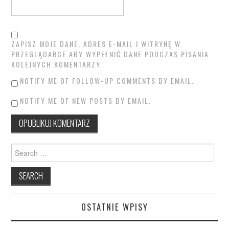
ZAPISZ MOJE DANE, ADRES E-MAIL I WITRYNĘ W
PRZEGLĄDARCE ABY WYPEŁNIĆ DANE PODCZAS PISANIA
KOLEJNYCH KOMENTARZY.
NOTIFY ME OF FOLLOW-UP COMMENTS BY EMAIL.
NOTIFY ME OF NEW POSTS BY EMAIL.
Search
for:
OSTATNIE WPISY