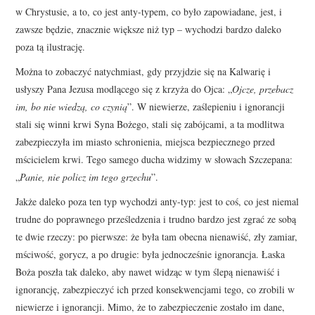
w Chrystusie, a to, co jest anty-typem, co było zapowiadane, jest, i
zawsze będzie, znacznie większe niż typ – wychodzi bardzo daleko
poza tą ilustrację.
Można to zobaczyć natychmiast, gdy przyjdzie się na Kalwarię i
usłyszy Pana Jezusa modlącego się z krzyża do Ojca: „
Ojcze, przebacz
im, bo nie wiedzą, co czynią
”. W niewierze, zaślepieniu i ignorancji
stali się winni krwi Syna Bożego, stali się zabójcami, a ta modlitwa
zabezpieczyła im miasto schronienia, miejsca bezpiecznego przed
mścicielem krwi. Tego samego ducha widzimy w słowach Szczepana:
„
Panie, nie policz im tego grzechu
”.
Jakże daleko poza ten typ wychodzi anty-typ: jest to coś, co jest niemal
trudne do poprawnego prześledzenia i trudno bardzo jest zgrać ze sobą
te dwie rzeczy: po pierwsze: że była tam obecna nienawiść, zły zamiar,
mściwość, gorycz, a po drugie: była jednocześnie ignorancja. Łaska
Boża poszła tak daleko, aby nawet widząc w tym ślepą nienawiść i
ignorancję, zabezpieczyć ich przed konsekwencjami tego, co zrobili w
niewierze i ignorancji. Mimo, że to zabezpieczenie zostało im dane,