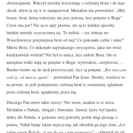
chrześcijanom. Walczył zaciekle korzystając z cielesnej broni i do tego
chciał, abym ja się w to zaangażował. Musiałem mu powiedzieć: „Mój
bracie, broń, którą walczymy nie jest cielesna, lecz potężna w Bogu”
Czym ona jest? Nie są to sądy prawne, nie są to ludzkie sposoby,
ludzkie metody oczyszczania się. To miłość – czy istnieje we
Wszechświecie potężniejsza broń od niej? Co pokonało ciebie i mnie?
Miłość Boża. Co dokonało największego zwycięstwa, jakie ten świat
kiedykolwiek widział? Nie był to miecz, lecz miłość Boża. Oto te
narzędzia walki stają się potężne w Bogu: wytrwałość, cierpliwość, …
Bardzo trudno się do nich przyzwyczaić, lecz są potężne. „
Kto mieczem
walczy, od miecza zginie
” – powiedział Pan Jezus. Drodzy, wiedzcie to
na pewno, że jeśli podejmiemy cielesną broń to zostaniemy zgładzeni
przez cielesną broń, upadniemy przez nią.
Dlaczego Pan mówi takie rzeczy? Nie wiem, miałem to w sercu.
Myślałem o Nabalu, Abigail i Dawidzie. Dawid, który był bardzo
dobry dla Nabala, w godzinie swej potrzeby posłał sługi prosząc o
pomoc. Nabal będąc takim mężczyzną, jak określiła go jego żona „
Jest
takim synem Beliala, że nie da się z nim rozmawiać
” – odwrócił się od