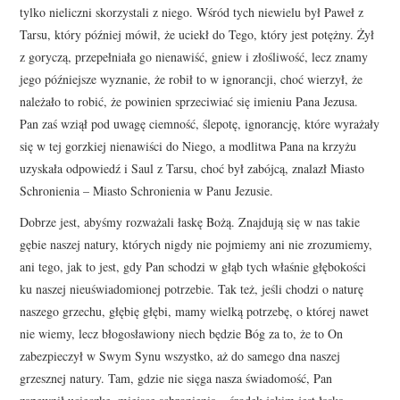
tylko nieliczni skorzystali z niego. Wśród tych niewielu był Paweł z
Tarsu, który później mówił, że uciekł do Tego, który jest potężny. Żył
z goryczą, przepełniała go nienawiść, gniew i złośliwość, lecz znamy
jego późniejsze wyznanie, że robił to w ignorancji, choć wierzył, że
należało to robić, że powinien sprzeciwiać się imieniu Pana Jezusa.
Pan zaś wziął pod uwagę ciemność, ślepotę, ignorancję, które wyrażały
się w tej gorzkiej nienawiści do Niego, a modlitwa Pana na krzyżu
uzyskała odpowiedź i Saul z Tarsu, choć był zabójcą, znalazł Miasto
Schronienia – Miasto Schronienia w Panu Jezusie.
Dobrze jest, abyśmy rozważali łaskę Bożą. Znajdują się w nas takie
gębie naszej natury, których nigdy nie pojmiemy ani nie zrozumiemy,
ani tego, jak to jest, gdy Pan schodzi w głąb tych właśnie głębokości
ku naszej nieuświadomionej potrzebie. Tak też, jeśli chodzi o naturę
naszego grzechu, głębię głębi, mamy wielką potrzebę, o której nawet
nie wiemy, lecz błogosławiony niech będzie Bóg za to, że to On
zabezpieczył w Swym Synu wszystko, aż do samego dna naszej
grzesznej natury. Tam, gdzie nie sięga nasza świadomość, Pan