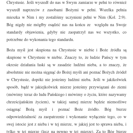
Chrystusie. Jeśli wyszedł do nas w Swym zamiarze w pełni to również
wyszedł naprzeciw z zasobami Bożymi w pełni. Wszelka pełnia
mieszka w Nim i my zostaliśmy uczynieni pełni w Nim (Kol. 2:9).
Bóg nigdy nie mógłby osądzić nas na końcu ze względu na Swoje
standardy objawienia, gdyby nie zaopatrzył nas we wszystko, co
potrzebne do wykonania tego standardu.
Boża myśl jest skupiona na Chrystusie w niebie i Boże źródła są
skupione w Chrystusie w niebie. Znaczy to, że ludzie Pańscy w tym
okresie działania łaski są w zasadzie ludźmi nieba, a to znaczy, że
absolutnie nie można sięgnąć do Bożej myśli ani poznać Bożych źródeł
w Chrystusie, dopóki nie jesteśmy ludźmi nieba. Jeśli w jakikolwiek
sposób, bądź w jakiejkolwiek mierze jesteśmy przywiązani do ziemi
(mówimy teraz do ludu Pańskiego i mówimy o życiu, które nazywamy
chrześcijańskim życiem), w takiej samej mierze będzie niemożliwe
osiągnąć Bożą myśl i poznać Boże źródło. Bóg bierze
odpowiedzialność za zaopatrzenie i wykonanie wyłącznie tego, co w
swej istocie jest z nieba i w tej mierze, w jakiej jest to sprawa nieba, i
tylko w tej mierze (lecz na pewno w tej mierze). Za to Bóg bierze