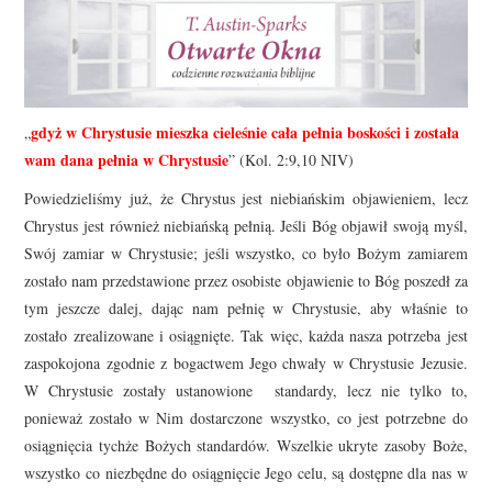
gdyż w Chrystusie mieszka cieleśnie cała pełnia boskości i została
„
wam dana pełnia w Chrystusie
” (Kol. 2:9,10 NIV)
Powiedzieliśmy już, że Chrystus jest niebiańskim objawieniem, lecz
Chrystus jest również niebiańską pełnią. Jeśli Bóg objawił swoją myśl,
Swój zamiar w Chrystusie; jeśli wszystko, co było Bożym zamiarem
zostało nam przedstawione przez osobiste objawienie to Bóg poszedł za
tym jeszcze dalej, dając nam pełnię w Chrystusie, aby właśnie to
zostało zrealizowane i osiągnięte. Tak więc, każda nasza potrzeba jest
zaspokojona zgodnie z bogactwem Jego chwały w Chrystusie Jezusie.
W Chrystusie zostały ustanowione standardy, lecz nie tylko to,
ponieważ zostało w Nim dostarczone wszystko, co jest potrzebne do
osiągnięcia tychże Bożych standardów. Wszelkie ukryte zasoby Boże,
wszystko co niezbędne do osiągnięcie Jego celu, są dostępne dla nas w