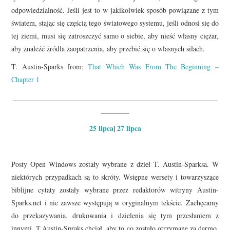
odpowiedzialność. Jeśli jest to w jakikolwiek sposób powiązane z tym
światem, stając się częścią tego światowego systemu, jeśli odnosi się do
tej ziemi, musi się zatroszczyć samo o siebie, aby nieść własny ciężar,
aby znaleźć źródła zaopatrzenia, aby przebić się o własnych siłach.
T. Austin-Sparks from:
That Which Was From The Beginning –
Chapter 1
_________________________________________________________
________
25 lipca
|
27 lipca
Posty Open Windows zostały wybrane z dzieł T. Austin-Sparksa. W
niektórych przypadkach są to skróty. Wstępne wersety i towarzyszące
biblijne cytaty zostały wybrane przez redaktorów witryny Austin-
Sparks.net i nie zawsze występują w oryginalnym tekście. Zachęcamy
do przekazywania, drukowania i dzielenia się tym przesłaniem z
innymi. T.Austin-Spraks chciał, aby to co zostało otrzymane za darmo,