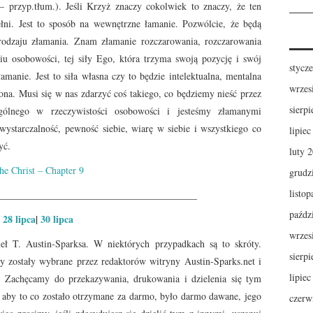
– przyp.tłum.). Jeśli Krzyż znaczy cokolwiek to znaczy, że ten
ełni. Jest to sposób na wewnętrzne łamanie. Pozwólcie, że będą
rodzaju złamania. Znam złamanie rozczarowania, rozczarowania
iu osobowości, tej siły Ego, która trzyma swoją pozycję i swój
stycz
amanie. Jest to siła własna czy to będzie intelektualna, mentalna
wrzes
ona. Musi się w nas zdarzyć coś takiego, co będziemy nieść przez
sierp
ególnego w rzeczywistości osobowości i jesteśmy złamanymi
ystarczalność, pewność siebie, wiarę w siebie i wszystkiego co
lipie
yć.
luty 
he Christ – Chapter 9
grudz
listo
_________________________________________
paźdz
28 lipca
|
30 lipca
wrzes
ł T. Austin-Sparksa. W niektórych przypadkach są to skróty.
sierp
ty zostały wybrane przez redaktorów witryny Austin-Sparks.net i
lipie
. Zachęcamy do przekazywania, drukowania i dzielenia się tym
, aby to co zostało otrzymane za darmo, było darmo dawane, jego
czerw