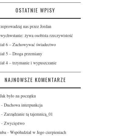
OSTATNIE WPISY
rzeprowadzaj nas przez Jordan
wychwstanie: żywa osobista rzeczywistość
iał 6 – Zachowywać świadectwo
iał 5 – Droga przemiany
iał 4 – trzymanie i wypuszczanie
NAJNOWSZE KOMENTARZE
Jak było na początku
-
Duchowa interpunkcja
-
Zarządzanie tą tajemnicą_01
-
Zwycięstwo
mba
-
Współudział w Jego cierpieniach