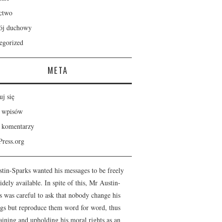
ctwo
ój duchowy
egorized
META
uj się
 wpisów
 komentarzy
ress.org
stin-Sparks wanted his messages to be freely
dely available. In spite of this, Mr Austin-
s was careful to ask that nobody change his
ngs but reproduce them word for word, thus
aining and upholding his moral rights as an