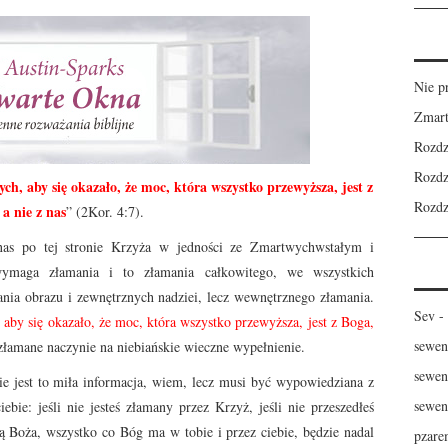
Nie p
Zmart
Rozdz
Rozdz
h, aby się okazało, że moc, która wszystko przewyższa, jest z
Rozdz
 a nie z nas
” (2Kor. 4:7).
as po tej stronie Krzyża w jedności ze Zmartwychwstałym i
maga złamania i to złamania całkowitego, we wszystkich
mania obrazu i zewnętrznych nadziei, lecz wewnętrznego złamania.
Sev
-
aby się okazało, że moc, która wszystko przewyższa, jest z Boga,
sewen
złamane naczynie na niebiańskie wieczne wypełnienie.
sewen
e jest to miła informacja, wiem, lecz musi być wypowiedziana z
sewen
ebie: jeśli nie jesteś złamany przez Krzyż, jeśli nie przeszedłeś
 Boża, wszystko co Bóg ma w tobie i przez ciebie, będzie nadal
pzare