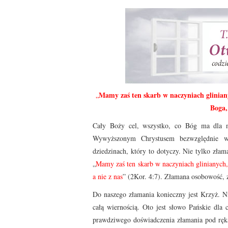
Mamy zaś ten skarb w naczyniach glinianyc
„
Boga,
Cały Boży cel, wszystko, co Bóg ma dla n
Wywyższonym Chrystusem bezwzględnie wy
dziedzinach, który to dotyczy. Nie tylko zła
„
Mamy zaś ten skarb w naczyniach glinianych, 
a nie z nas
” (2Kor. 4:7). Złamana osobowość, 
Do naszego złamania konieczny jest Krzyż. Ni
całą wiernością. Oto jest słowo Pańskie dla ci
prawdziwego doświadczenia złamania pod ręką