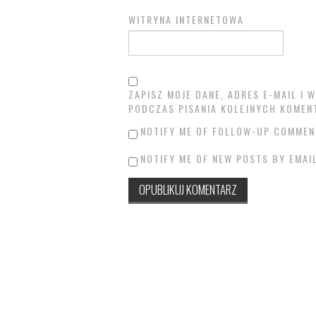
WITRYNA INTERNETOWA
ZAPISZ MOJE DANE, ADRES E-MAIL I
PODCZAS PISANIA KOLEJNYCH KOMEN
NOTIFY ME OF FOLLOW-UP COMMEN
NOTIFY ME OF NEW POSTS BY EMAIL