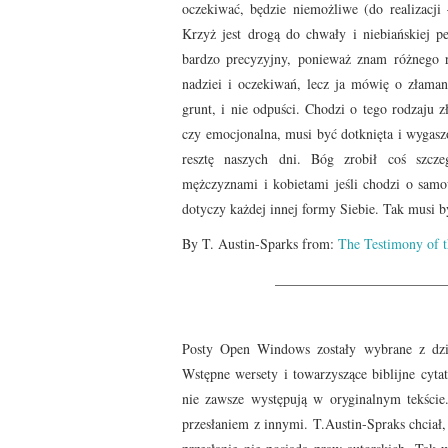
oczekiwać, będzie niemożliwe (do realizacji 
Krzyż jest drogą do chwały i niebiańskiej p
bardzo precyzyjny, ponieważ znam różnego 
nadziei i oczekiwań, lecz ja mówię o złaman
grunt, i nie odpuści. Chodzi o tego rodzaju zł
czy emocjonalna, musi być dotknięta i wygasz
resztę naszych dni. Bóg zrobił coś szcz
mężczyznami i kobietami jeśli chodzi o samow
dotyczy każdej innej formy Siebie. Tak musi b
By T. Austin-Sparks from:
The Testimony of t
________________________
Posty Open Windows zostały wybrane z dzie
Wstępne wersety i towarzyszące biblijne cyta
nie zawsze występują w oryginalnym tekście
przesłaniem z innymi. T.Austin-Spraks chciał