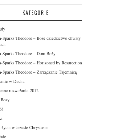
KATEGORIE
uły
n-Sparks Theodore – Boże dziedzictwo chwały
ach
n-Sparks Theodore – Dom Boży
n-Sparks Theodore – Horizoned by Resurection
n-Sparks Theodore – Zarządzanie Tajemnicą
enie w Duchu
enne rozważania-2012
l Bozy
ół
ki
a życia w Jezusie Chrystusie
tałe