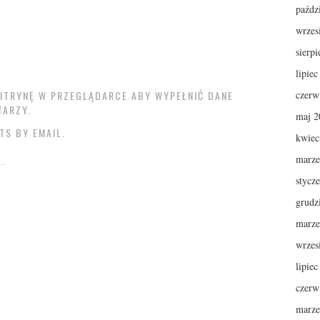
paźdz
wrzes
sierp
lipie
 WITRYNĘ W PRZEGLĄDARCE ABY WYPEŁNIĆ DANE
czerw
TARZY.
maj 2
TS BY EMAIL.
kwiec
marze
.
stycz
grudz
marze
wrzes
lipie
czerw
marze