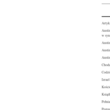
Artyk
Austi
w syn
Austi
Austi
Austi
Chodz
Codzi
Izrae
Kości
Książ
Pełni
Pozos