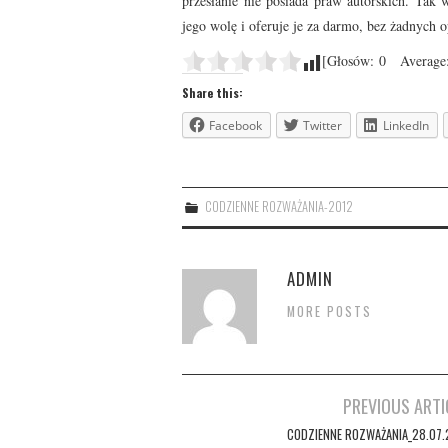
przesłanie nie posiada praw autorskich. Tak w
jego wolę i oferuje je za darmo, bez żadnych o
[Głosów:
0
Average
Share this:
Facebook
Twitter
LinkedIn
CODZIENNE ROZWAŻANIA-2012
ADMIN
MORE POSTS
Post
PREVIOUS ARTI
navigation
CODZIENNE ROZWAŻANIA_28.07.