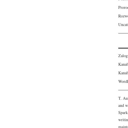
Proro
Rozw
Uncat
Zalog
Kanał
Kanał
WordP
T. Au
and wi
Spark
writi
maint