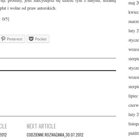
ięc prosimy, jeśli zdecydujesz się dzielić tym z innymi, uszanuj
maj 2
płat i wolne od praw autorskich.
kwiec
:
0
/5]
marze
luty 
Pinterest
Pocket
stycz
wrzes
sierp
stycz
wrzes
sierp
lipie
czerw
luty 
listo
CLE
NEXT ARTICLE
paźdz
2012
CODZIENNE ROZWAŻANIA_30.07.2012