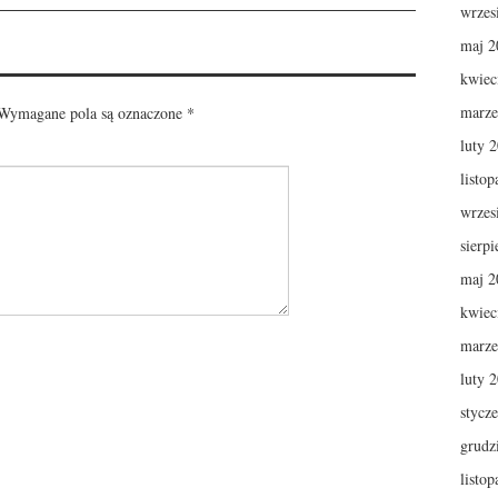
wrzes
maj 2
kwiec
marze
ymagane pola są oznaczone
*
luty 
listo
wrzes
sierp
maj 2
kwiec
marze
luty 
stycz
grudz
listo