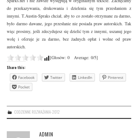
Sparks.net i nie zawsze występują w oryginalnym tekście. Zachęcamy
do przekazywania, drukowania i dzielenia się tym przesłaniem z
innymi. T.Austin-Spraks chciał, aby to co zostało otrzymane za darmo,
było darmo dawane, jego przesłanie nie posiada praw autorskich. Tak
więc prosimy, jeśli zdecydujesz się dzielić tym z innymi, uszanuj jego
wolę i oferuje je za darmo, bez żadnych opłat i wolne od praw
autorskich.
[Głosów:
0
Average:
0
/5]
Share this:
Facebook
Twitter
LinkedIn
Pinterest
Pocket
CODZIENNE ROZWAŻANIA-2012
ADMIN