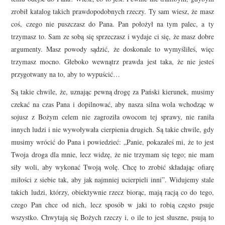
zrobił katalog takich prawdopodobnych rzeczy. Ty sam wiesz, że masz
coś, czego nie puszczasz do Pana. Pan położył na tym palec, a ty
trzymasz to. Sam ze sobą się sprzeczasz i wydaje ci się, że masz dobre
argumenty. Masz powody sądzić, że doskonale to wymyśliłeś, więc
trzymasz mocno. Głeboko wewnątrz prawda jest taka, że nie jesteś
przygotwany na to, aby to wypuścić…
Są takie chwile, że, uznając pewną drogę za Pański kierunek, musimy
czekać na czas Pana i dopilnować, aby nasza silna wola wchodząc w
sojusz z Bożym celem nie zagroziła owocom tej sprawy, nie raniła
innych ludzi i nie wywoływała cierpienia drugich. Są takie chwile, gdy
musimy wrócić do Pana i powiedzieć: „Panie, pokazałeś mi, że to jest
Twoja droga dla mnie, lecz widzę, że nie trzymam się tego; nie mam
siły woli, aby wykonać Twoją wolę. Chcę to zrobić składając ofiarę
miłości z siebie tak, aby jak najmniej ucierpieli inni”. Widujemy stale
takich ludzi, którzy, obiektywnie rzecz biorąc, mają racją co do tego,
czego Pan chce od nich, lecz sposób w jaki to robią często psuje
wszystko. Chwytają się Bożych rzeczy i, o ile to jest słuszne, psują to