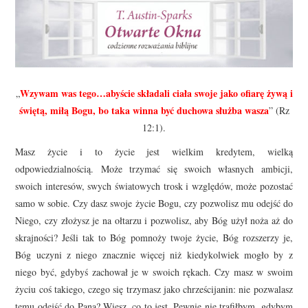
Wzywam was tego…abyście składali ciała swoje jako ofiarę żywą i
„
świętą, miłą Bogu, bo taka winna być duchowa służba wasza
” (Rz
12:1).
Masz życie i to życie jest wielkim kredytem, wielką
odpowiedzialnością. Może trzymać się swoich własnych ambicji,
swoich interesów, swych światowych trosk i względów, może pozostać
samo w sobie. Czy dasz swoje życie Bogu, czy pozwolisz mu odejść do
Niego, czy złożysz je na ołtarzu i pozwolisz, aby Bóg użył noża aż do
skrajności? Jeśli tak to Bóg pomnoży twoje życie, Bóg rozszerzy je,
Bóg uczyni z niego znacznie więcej niż kiedykolwiek mogło by z
niego być, gdybyś zachował je w swoich rękach. Czy masz w swoim
życiu coś takiego, czego się trzymasz jako chrześcijanin: nie pozwalasz
temu odejść do Pana? Wiesz, co to jest. Pewnie nie trafiłbym, gdybym