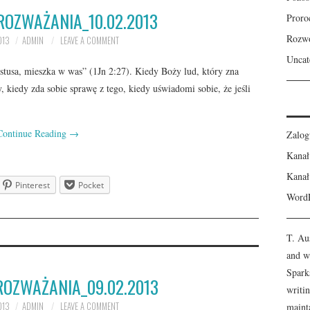
ROZWAŻANIA_10.02.2013
Proro
Rozw
013
ADMIN
LEAVE A COMMENT
Uncat
stusa, mieszka w was” (1Jn 2:27). Kiedy Boży lud, który zna
, kiedy zda sobie sprawę z tego, kiedy uświadomi sobie, że jeśli
Continue Reading
→
Zalog
Kanał
Kanał
Pinterest
Pocket
WordP
T. Au
and wi
Spark
ROZWAŻANIA_09.02.2013
writi
013
ADMIN
LEAVE A COMMENT
maint