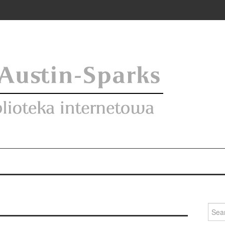
Searc
for: