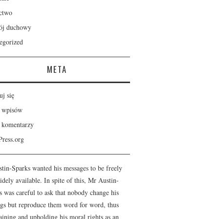
ctwo
ój duchowy
egorized
META
uj się
 wpisów
 komentarzy
ress.org
stin-Sparks wanted his messages to be freely
dely available. In spite of this, Mr Austin-
s was careful to ask that nobody change his
ngs but reproduce them word for word, thus
aining and upholding his moral rights as an