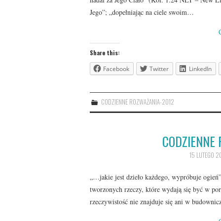
Jego”; „dopełniając na ciele swoim…
Share this:
Facebook
Twitter
LinkedIn
CODZIENNE ROZWAŻANIA-2012
CODZIENNE 
15 LUTEGO 2
„…jakie jest dzieło każdego, wypróbuje ogień
tworzonych rzeczy, które wydają się być w po
rzeczywistość nie znajduje się ani w budowni