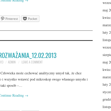
Continue Reading
→
wrzes
maj 2
kwiec
Pinterest
Pocket
marze
luty 
listo
wrzes
ROZWAŻANIA_12.02.2013
sierp
013
ADMIN
LEAVE A COMMENT
maj 2
kwiec
6). Człowieka może cechować analityczny umysł tak, że chce
marze
o i wszystko wstawić pod mikroskop swego własnego umysłu i
luty 
 taki sposób –…
stycz
Continue Reading
→
grudz
listo