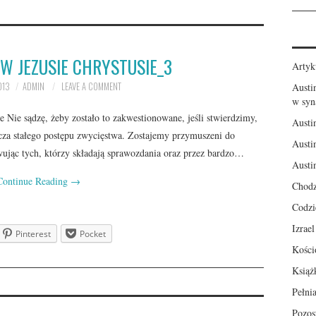
 W JEZUSIE CHRYSTUSIE_3
Artyk
013
ADMIN
LEAVE A COMMENT
Austi
w syn
e Nie sądzę, żeby zostało to zakwestionowane, jeśli stwierdzimy,
Austi
cza stałego postępu zwycięstwa. Zostajemy przymuszeni do
Austi
wując tych, którzy składają sprawozdania oraz przez bardzo…
Austi
Continue Reading
→
Chodz
Codzi
Izrae
Pinterest
Pocket
Kości
Książ
Pełni
Pozos