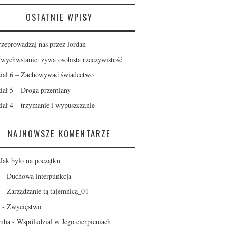
OSTATNIE WPISY
rzeprowadzaj nas przez Jordan
wychwstanie: żywa osobista rzeczywistość
iał 6 – Zachowywać świadectwo
iał 5 – Droga przemiany
iał 4 – trzymanie i wypuszczanie
NAJNOWSZE KOMENTARZE
Jak było na początku
-
Duchowa interpunkcja
-
Zarządzanie tą tajemnicą_01
-
Zwycięstwo
mba
-
Współudział w Jego cierpieniach