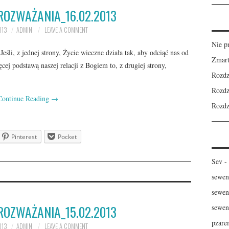
ROZWAŻANIA_16.02.2013
013
ADMIN
LEAVE A COMMENT
Nie p
śli, z jednej strony, Życie wieczne działa tak, aby odciąć nas od
Zmart
cej podstawą naszej relacji z Bogiem to, z drugiej strony,
Rozdz
Rozdz
Continue Reading
→
Rozdz
Pinterest
Pocket
Sev
-
sewen
sewen
ROZWAŻANIA_15.02.2013
sewen
pzare
013
ADMIN
LEAVE A COMMENT