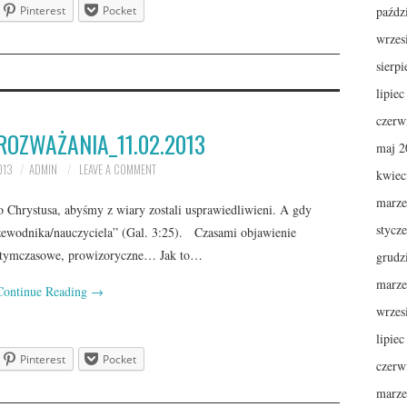
Pinterest
Pocket
paźdz
wrzes
sierp
lipie
czerw
ROZWAŻANIA_11.02.2013
maj 2
013
ADMIN
LEAVE A COMMENT
kwiec
marze
Chrystusa, abyśmy z wiary zostali usprawiedliwieni. A gdy
stycz
przewodnika/nauczyciela” (Gal. 3:25). Czasami objawienie
są tymczasowe, prowizoryczne… Jak to…
grudz
marze
Continue Reading
→
wrzes
lipie
Pinterest
Pocket
czerw
marze