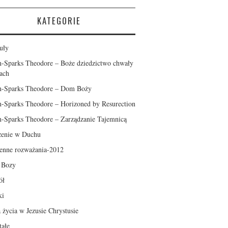
KATEGORIE
uły
n-Sparks Theodore – Boże dziedzictwo chwały
ach
n-Sparks Theodore – Dom Boży
n-Sparks Theodore – Horizoned by Resurection
n-Sparks Theodore – Zarządzanie Tajemnicą
enie w Duchu
enne rozważania-2012
l Bozy
ół
ki
a życia w Jezusie Chrystusie
tałe