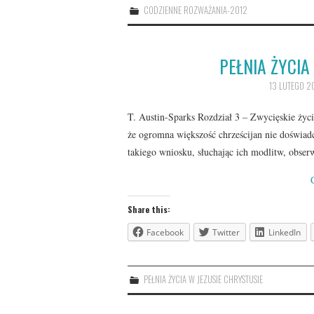
CODZIENNE ROZWAŻANIA-2012
PEŁNIA ŻYCIA
13 LUTEGO 2
T. Austin-Sparks Rozdział 3 – Zwycięskie życi
że ogromna większość chrześcijan nie doświad
takiego wniosku, słuchając ich modlitw, obser
Share this:
Facebook
Twitter
LinkedIn
PEŁNIA ŻYCIA W JEZUSIE CHRYSTUSIE