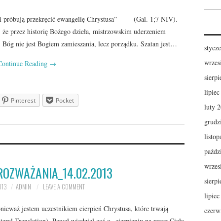
e i próbują przekręcić ewangelię Chrystusa” (Gal. 1;7 NIV).
ć, że przez historię Bożego dzieła, mistrzowskim uderzeniem
 Bóg nie jest Bogiem zamieszania, lecz porządku. Szatan jest…
stycz
wrzes
Continue Reading
→
sierp
lipie
Pinterest
Pocket
luty 
grudz
listo
paźdz
wrzes
ROZWAŻANIA_14.02.2013
sierp
013
ADMIN
LEAVE A COMMENT
lipie
onieważ jestem uczestnikiem cierpień Chrystusa, które trwają
czerw
ral Translation). Paweł wiedział coś o „cierpieniu na rzecz Ciała