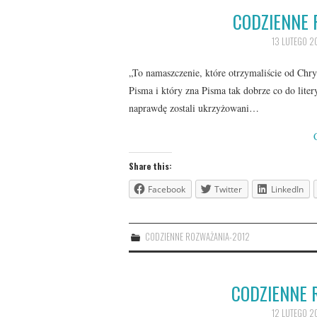
CODZIENNE 
13 LUTEGO 2
„To namaszczenie, które otrzymaliście od Chry
Pisma i który zna Pisma tak dobrze co do litery
naprawdę zostali ukrzyżowani…
Share this:
Facebook
Twitter
LinkedIn
CODZIENNE ROZWAŻANIA-2012
CODZIENNE 
12 LUTEGO 2