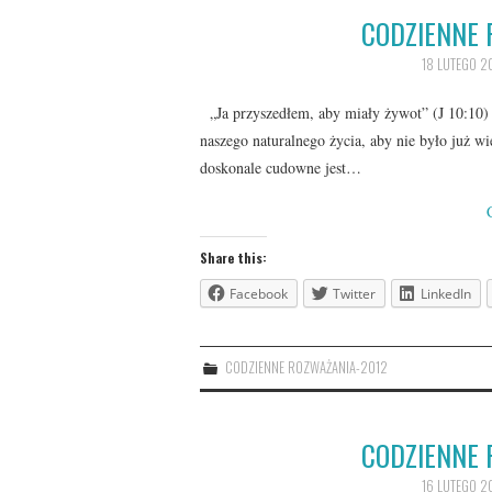
CODZIENNE 
18 LUTEGO 2
„Ja przyszedłem, aby miały żywot” (J 10:10) Je
naszego naturalnego życia, aby nie było już wię
doskonale cudowne jest…
Share this:
Facebook
Twitter
LinkedIn
CODZIENNE ROZWAŻANIA-2012
CODZIENNE 
16 LUTEGO 2