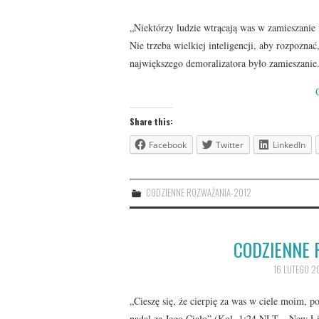
„Niektórzy ludzie wtrącają was w zamieszani
Nie trzeba wielkiej inteligencji, aby rozpozna
największego demoralizatora było zamieszanie.
Share this:
Facebook
Twitter
LinkedIn
CODZIENNE ROZWAŻANIA-2012
CODZIENNE 
16 LUTEGO 2
„Cieszę się, że cierpię za was w ciele moim, p
nadal za Jego Ciało” (Kol. 1:24 NLT – New Lite