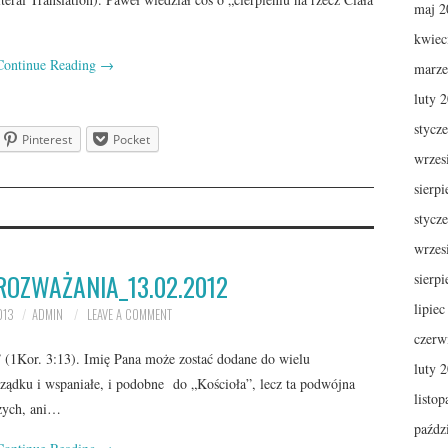
maj 2
kwiec
Continue Reading
→
marze
luty 
stycz
Pinterest
Pocket
wrzes
sierp
stycz
wrzes
ROZWAŻANIA_13.02.2012
sierp
lipie
013
ADMIN
LEAVE A COMMENT
czerw
” (1Kor. 3:13). Imię Pana może zostać dodane do wielu
luty 
rządku i wspaniałe, i podobne do „Kościoła”, lecz ta podwójna
listo
czych, ani…
paźdz